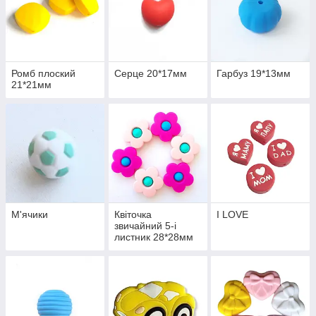
Ромб плоский
Серце 20*17мм
Гарбуз 19*13мм
21*21мм
М'ячики
Квіточка
I LOVE
звичайний 5-і
листник 28*28мм