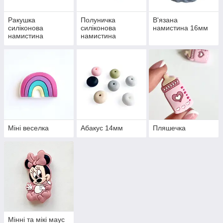
Ракушка
Полуничка
В'язана
силіконова
силіконова
намистина 16мм
намистина
намистина
Міні веселка
Абакус 14мм
Пляшечка
Мінні та мікі маус