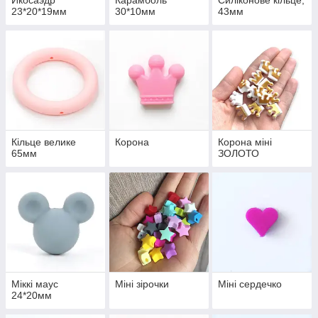
Икосаэдр
Карамболь
Силіконове кільце,
23*20*19мм
30*10мм
43мм
Кільце велике
Корона
Корона міні
65мм
ЗОЛОТО
Міккі маус
Міні зірочки
Міні сердечко
24*20мм