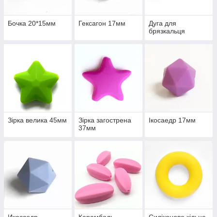
Бочка 20*15мм
Гексагон 17мм
Дуга для
брязкальця
Зірка велика 45мм
Зірка загострена
Ікосаедр 17мм
37мм