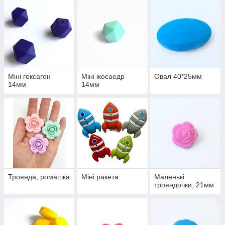
Міні гексагон
Міні ікосаедр
Овал 40*25мм
14мм
14мм
Троянда, ромашка
Міні ракета
Маленькі
трояндочки, 21мм