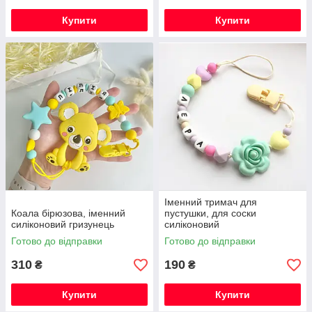
Купити
Купити
Іменний тримач для
Коала бірюзова, іменний
пустушки, для соски
силіконовий гризунець
силіконовий
Готово до відправки
Готово до відправки
310
190
₴
₴
Купити
Купити