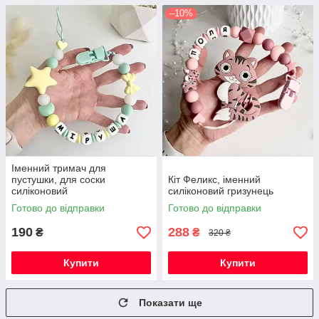
–10%
Іменний тримач для
пустушки, для соски
Кіт Феликс, іменний
силіконовий
силіконовий гризунець
Готово до відправки
Готово до відправки
190
288
₴
₴
320 ₴
Купити
Купити
Показати ще