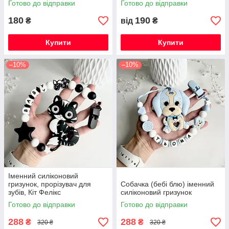
Готово до відправки
Готово до відправки
180
190
₴
від
₴
Купити
Купити
–10%
–10%
Іменний силіконовий
гризунок, прорізувач для
Собачка (бебі блю) іменний
зубів, Кіт Фелікс
силіконовий гризунок
Готово до відправки
Готово до відправки
288
288
₴
₴
320 ₴
320 ₴