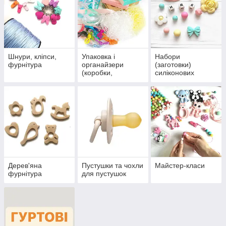
Шнури, кліпси,
Упаковка і
Набори
фурнітура
органайзери
(заготовки)
(коробки,
силіконових
наповнювачі,
намистин
стрічки)
Дерев'яна
Пустушки та чохли
Майстер-класи
фурнітура
для пустушок