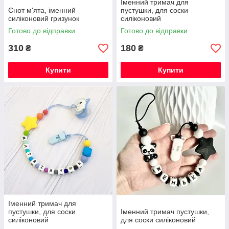
Іменний тримач для
Єнот м'ята, іменний
пустушки, для соски
силіконовий гризунок
силіконовий
Готово до відправки
Готово до відправки
310
180
₴
₴
Купити
Купити
Іменний тримач для
пустушки, для соски
Іменний тримач пустушки,
силіконовий
для соски силіконовий