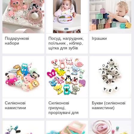
Подарункові
Посуд, нагрудник,
Іграшки
набори
поїльник , ніблер,
щітка для зубів
Силіконові
Силіконові
Букви (силіконові
намистини
гризунці,
намистини)
прорізувачі для
зубів