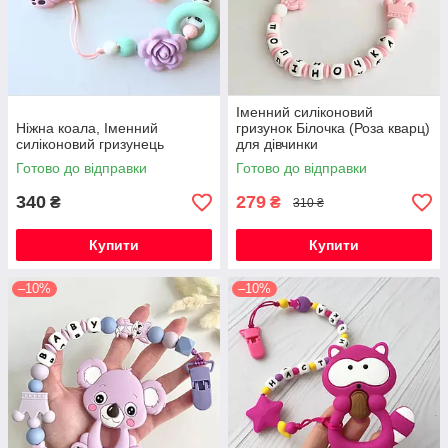
Іменний силіконовий
Ніжна коала, Іменний
гризунок Білочка (Роза кварц)
силіконовий гризунець
для дівчинки
Готово до відправки
Готово до відправки
340
279
₴
₴
310 ₴
Купити
Купити
–10%
–10%