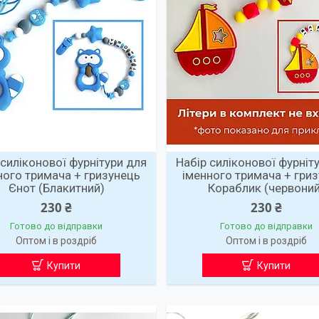
 силіконової фурнітури для
Набір силіконової фурніт
ного тримача + гризунець
іменного тримача + гри
Єнот (Блакитний)
Кораблик (червоний
230 ₴
230 ₴
Готово до відправки
Готово до відправки
Оптом і в роздріб
Оптом і в роздріб
Купити
Купити