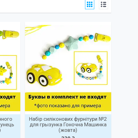
нного
Набір силіконових фурнітури №2
зунець
для грызунка Гоночна Машинка
)
(жовта)