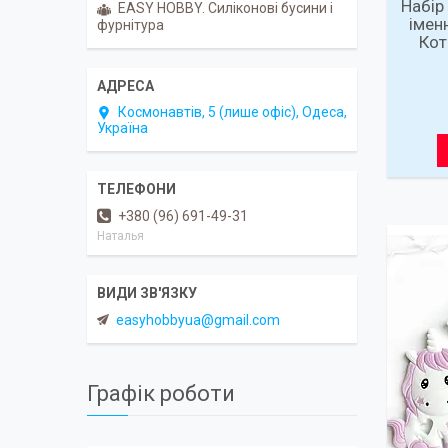
Набір
EASY HOBBY. Силіконові бусини і
імен
фурнітура
Кот
Космонавтів, 5 (лише офіс), Одеса,
Україна
+380 (96) 691-49-31
Наталья
easyhobbyua@gmail.com
Графік роботи