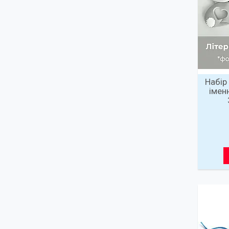
Набір
імен