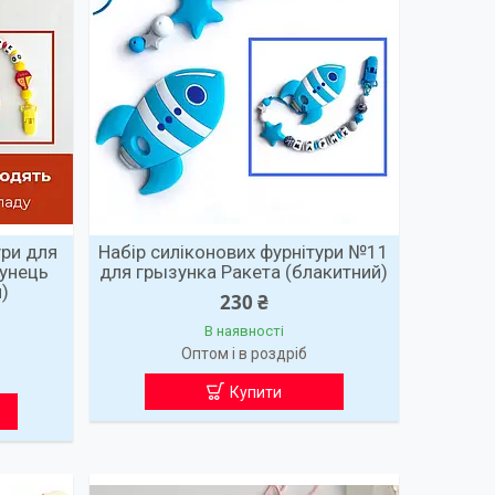
ури для
Набір силіконових фурнітури №11
зунець
для грызунка Ракета (блакитний)
)
230 ₴
В наявності
Оптом і в роздріб
Купити