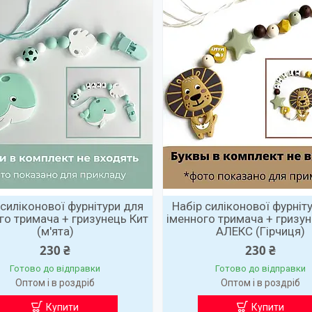
 силіконової фурнітури для
Набір силіконової фурніт
го тримача + гризунець Кит
іменного тримача + гризу
(м'ята)
АЛЕКС (Гірчиця)
230 ₴
230 ₴
Готово до відправки
Готово до відправки
Оптом і в роздріб
Оптом і в роздріб
Купити
Купити