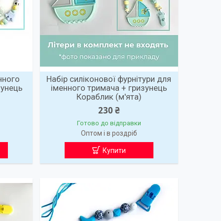
нного
Набір силіконової фурнітури для
зунець
іменного тримача + гризунець
Кораблик (м'ята)
230 ₴
Готово до відправки
Оптом і в роздріб
Купити