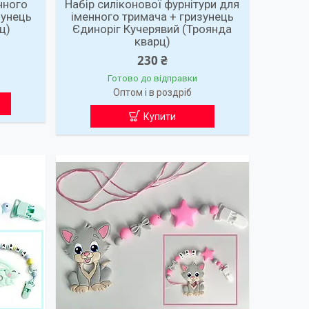
нного
Набір силіконової фурнітури для
зунець
іменного тримача + гризунець
ц)
Єдиноріг Кучерявий (Троянда
кварц)
230 ₴
Готово до відправки
Оптом і в роздріб
Купити