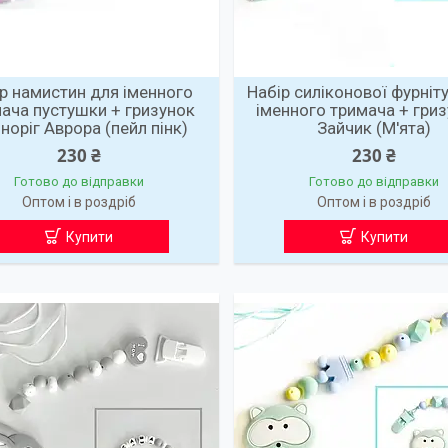
р намистин для іменного
Набір силіконової фурніт
ача пустушки + гризунок
іменного тримача + гри
норіг Аврора (пейл пінк)
Зайчик (М'ята)
230 ₴
230 ₴
Готово до відправки
Готово до відправки
Оптом і в роздріб
Оптом і в роздріб
Купити
Купити