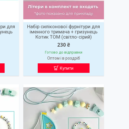
ури для
Набір силіконової фурнітури для
зунець
іменного тримача + гризунець
Котик ТОМ (світло-сірий)
230 ₴
Готово до відправки
Оптом і в роздріб
Купити