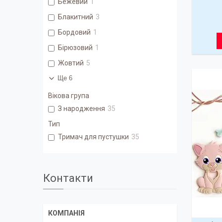
Бежевий
1
Блакитний
3
Бордовий
1
Бірюзовий
1
Жовтий
5
Ще 6
Вікова група
З народження
35
Тип
Тримач для пустушки
35
Контакти