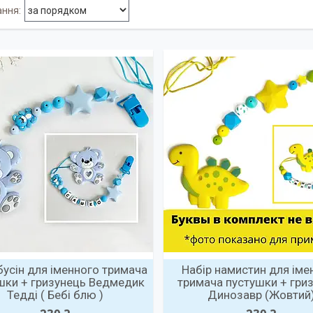
бусін для іменного тримача
Набір намистин для іме
шки + гризунець Ведмедик
тримача пустушки + гри
Тедді ( Бебі блю )
Динозавр (Жовтий