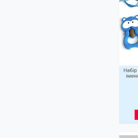
Набір
імен