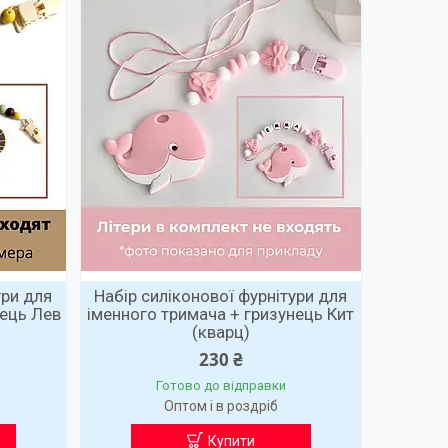
ури для
Набір силіконової фурнітури для
нець Лев
іменного тримача + гризунець Кит
(кварц)
230 ₴
Готово до відправки
Оптом і в роздріб
Купити