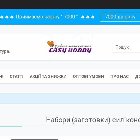
🔥🔥🔥 Приймаємо картку " 7000 " 🔥🔥🔥
7000 до року
тура.
И!
СТАТТІ
АКЦІЇ ТА ЗНИЖКИ
ОПТОВІ УМОВИ
ПРО НАС
Д
Набори (заготовки) силіко