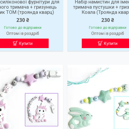
 силіконової фурнітури для
Набір намистин для іме
ного тримача + гризунець
тримача пустушки + гри
ик ТОМ (троянда кварц)
Коала (Троянда квар
230 ₴
230 ₴
Готово до відправки
Готово до відправки
Оптом і в роздріб
Оптом і в роздріб
Купити
Купити