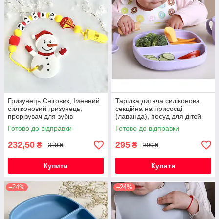
Гризунець Сніговик, Іменний
Тарілка дитяча силіконова
силіконовий гризунець,
секційна на присосці
прорізувач для зубів
(лаванда), посуд для дітей
силіконовий
Готово до відправки
Готово до відправки
232,50
295
₴
₴
310 ₴
390 ₴
Купити
Купити
–24%
–24%