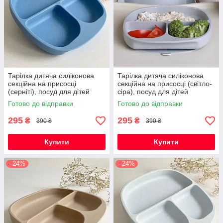
Тарілка дитяча силіконова
Тарілка дитяча силіконова
секційна на присосці
секційна на присосці (світло-
(серніті), посуд для дітей
сіра), посуд для дітей
силіконовий
силіконовий
Готово до відправки
Готово до відправки
295
295
₴
₴
390 ₴
390 ₴
Купити
Купити
–24%
–24%