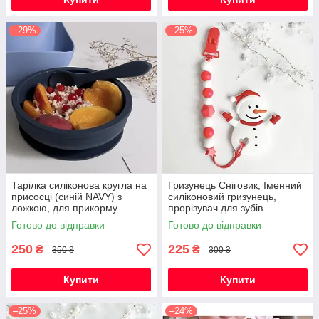
–29%
–25%
Тарілка силіконова кругла на
Гризунець Сніговик, Іменний
присосці (синій NAVY) з
силіконовий гризунець,
ложкою, для прикорму
прорізувач для зубів
Готово до відправки
Готово до відправки
250
225
₴
₴
350 ₴
300 ₴
Купити
Купити
–25%
–24%