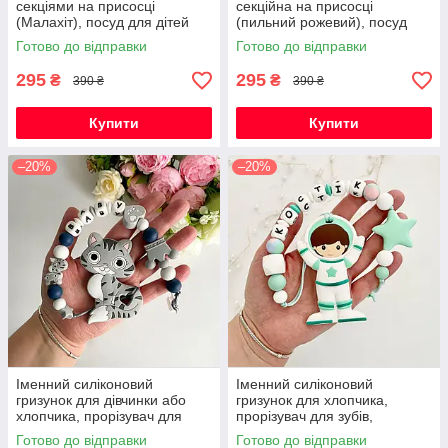
секціями на присосці
секційна на присосці
(Малахіт), посуд для дітей
(пильний рожевий), посуд
силіконовий
для дітей силіконовий
Готово до відправки
Готово до відправки
295
295
₴
₴
390 ₴
390 ₴
Купити
Купити
–20%
–20%
Іменний силіконовий
Іменний силіконовий
гризунок для дівчинки або
гризунок для хлопчика,
хлопчика, прорізувач для
прорізувач для зубів,
зубів, котик Фелікс (сірий)
Космонавт (м'ята)
Готово до відправки
Готово до відправки