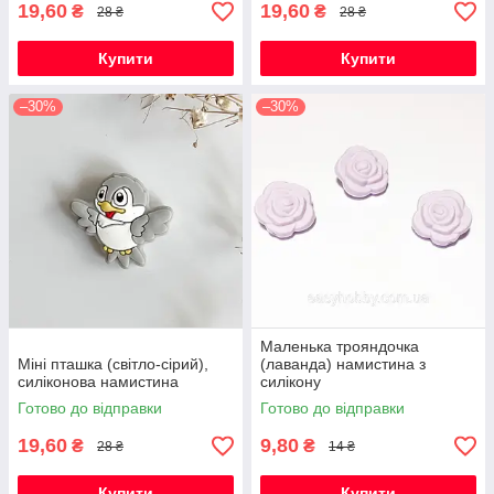
19,60
19,60
₴
₴
28 ₴
28 ₴
Купити
Купити
–30%
–30%
Маленька трояндочка
Міні пташка (світло-сірий),
(лаванда) намистина з
силіконова намистина
силікону
Готово до відправки
Готово до відправки
19,60
9,80
₴
₴
28 ₴
14 ₴
Купити
Купити