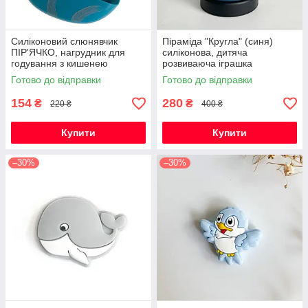
Силіконовий слюнявчик
Піраміда "Кругла" (синя)
ПІР'ЯЧКО, нагрудник для
силіконова, дитяча
годування з кишенею
розвиваюча іграшка
сенсорна
Готово до відправки
Готово до відправки
154
280
₴
₴
220 ₴
400 ₴
Купити
Купити
–30%
–30%