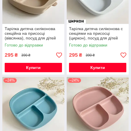
Тарілка дитяча силіконова
Тарілка дитяча силіконова с
секційна на присосці
секціями на присосці
(вівсянка), посуд для дітей
(циркон), посуд для дітей
силіконовий
силіконовий
Готово до відправки
Готово до відправки
295
295
₴
₴
390 ₴
390 ₴
Купити
Купити
–24%
–24%