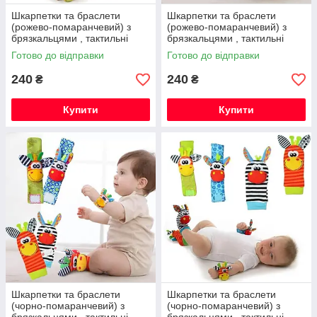
Шкарпетки та браслети
Шкарпетки та браслети
(рожево-помаранчевий) з
(рожево-помаранчевий) з
брязкальцями , тактильні
брязкальцями , тактильні
іграшки для малюків,
іграшки для малюків,
Готово до відправки
Готово до відправки
шарудять і дзвенять (набір з
шарудять і дзвенять (набір з
4 шт.)
4 шт.)
240
240
₴
₴
Купити
Купити
Шкарпетки та браслети
Шкарпетки та браслети
(чорно-помаранчевий) з
(чорно-помаранчевий) з