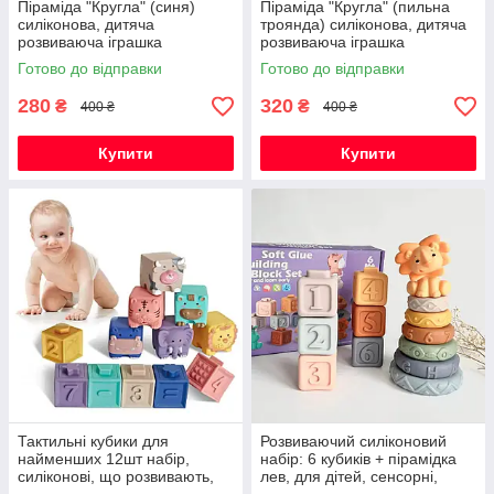
Піраміда "Кругла" (синя)
Піраміда "Кругла" (пильна
силіконова, дитяча
троянда) силіконова, дитяча
розвиваюча іграшка
розвиваюча іграшка
сенсорна
сенсорна
Готово до відправки
Готово до відправки
280
320
₴
₴
400 ₴
400 ₴
Купити
Купити
Тактильні кубики для
Розвиваючий силіконовий
найменших 12шт набір,
набір: 6 кубиків + пірамідка
силіконові, що розвивають,
лев, для дітей, сенсорні,