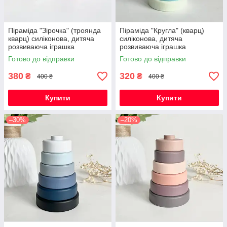
Піраміда "Зірочка" (троянда
Піраміда "Кругла" (кварц)
кварц) силіконова, дитяча
силіконова, дитяча
розвиваюча іграшка
розвиваюча іграшка
сенсорна
сенсорна
Готово до відправки
Готово до відправки
380
320
₴
₴
400 ₴
400 ₴
Купити
Купити
–30%
–20%