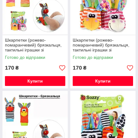
Шкарпетки (рожево-
Шкарпетки (рожево-
помаранчевий) брязкальця,
помаранчевий) брязкальця,
тактильні іграшки зі
тактильні іграшки зі
звірятами, розвиваючі для
звірятами, розвиваючі для
Готово до відправки
Готово до відправки
малюків, шарудять і дзвенять
малюків, шарудять і дзвенять
(набір з 2
(набір з 2
170
170
₴
₴
Купити
Купити