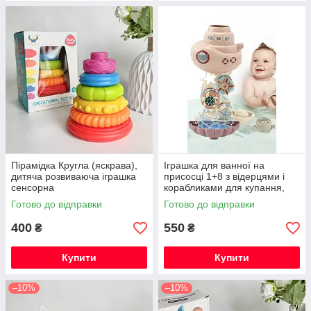
Пірамідка Кругла (яскрава),
Іграшка для ванної на
дитяча розвиваюча іграшка
присосці 1+8 з відерцями і
сенсорна
корабликами для купання,
елементи, що крутяться
Готово до відправки
Готово до відправки
Кораблик
400
550
₴
₴
Купити
Купити
–10%
–10%