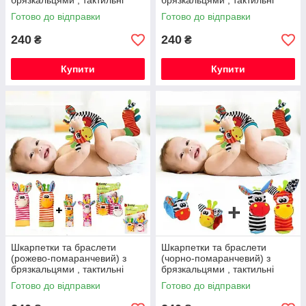
брязкальцями , тактильні
брязкальцями , тактильні
іграшки для малюків,
іграшки для малюків,
Готово до відправки
Готово до відправки
шарудять і дзвенять (набір з
шарудять і дзвенять (набір з
4 шт.)
4 шт.)
240
240
₴
₴
Купити
Купити
Шкарпетки та браслети
Шкарпетки та браслети
(рожево-помаранчевий) з
(чорно-помаранчевий) з
брязкальцями , тактильні
брязкальцями , тактильні
іграшки для малюків,
іграшки для малюків,
Готово до відправки
Готово до відправки
шарудять і дзвенять (набір з
шарудять і дзвенять (набір з
4 шт.)
4 шт.)