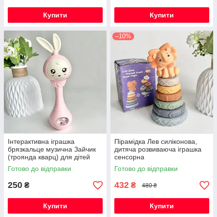
Купити
Купити
–10%
Інтерактивна іграшка
Пірамідка Лев силіконова,
брязкальце музична Зайчик
дитяча розвиваюча іграшка
(троянда кварц) для дітей
сенсорна
Готово до відправки
Готово до відправки
250
432
₴
₴
480 ₴
Купити
Купити