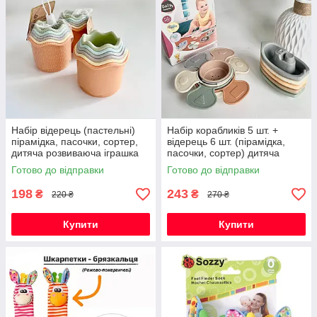
Набір відерець (пастельні)
Набір корабликів 5 шт. +
пірамідка, пасочки, сортер,
відерець 6 шт. (пірамідка,
дитяча розвиваюча іграшка
пасочки, сортер) дитяча
для ванної
розвиваюча іграшка для
Готово до відправки
Готово до відправки
ванної
198
243
₴
₴
220 ₴
270 ₴
Купити
Купити