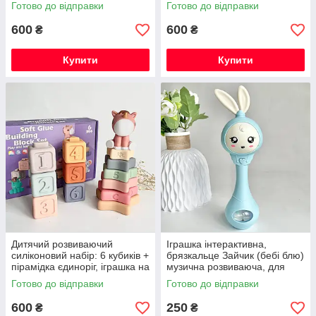
іграшка на рік, на хрестини
іграшка на рік, на хрестини
Готово до відправки
Готово до відправки
600
600
₴
₴
Купити
Купити
Дитячий розвиваючий
Іграшка інтерактивна,
силіконовий набір: 6 кубиків +
брязкальце Зайчик (бебі блю)
пірамідка єдиноріг, іграшка на
музична розвиваюча, для
рік, на хрестини
малюків
Готово до відправки
Готово до відправки
600
250
₴
₴