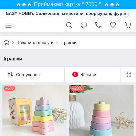
🔥🔥🔥 Приймаємо картку " 7000 " 🔥🔥🔥
EASY HOBBY. Силіконові намистини, прорізувачі, фурнітура
Товари та послуги
Іграшки
Іграшки
Сортування
0
Фільтри
–5%
–20%