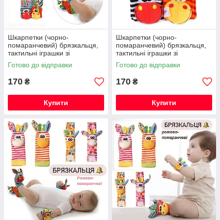
Шкарпетки (чорно-
Шкарпетки (чорно-
помаранчевий) брязкальця,
помаранчевий) брязкальця,
тактильні іграшки зі
тактильні іграшки зі
звірятами, розвиваючі для
звірятами, розвиваючі для
Готово до відправки
Готово до відправки
малюків, шарудять і дзвенять
малюків, шарудять і дзвенять
(набір з 2ш
(набір з 2ш
170
170
₴
₴
Купити
Купити