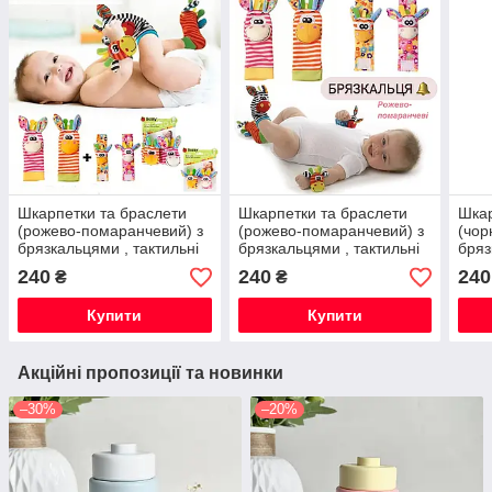
Шкарпетки та браслети
Шкарпетки та браслети
Шкар
(рожево-помаранчевий) з
(рожево-помаранчевий) з
(чор
брязкальцями , тактильні
брязкальцями , тактильні
бряз
іграшки для малюків,
іграшки для малюків,
ігра
240
240
240
₴
₴
шарудять і дзвенять (набір
шарудять і дзвенять (набір
шару
з 4 шт.)
з 4 шт.)
з 4 ш
Купити
Купити
Акційні пропозиції та новинки
–30%
–20%