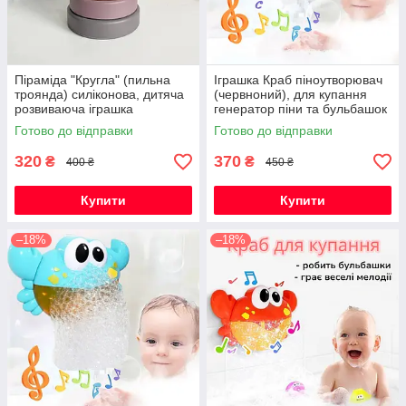
Піраміда "Кругла" (пильна
Іграшка Краб піноутворювач
троянда) силіконова, дитяча
(червноний), для купання
розвиваюча іграшка
генератор піни та бульбашок
сенсорна
з музикою на присосці
Готово до відправки
Готово до відправки
320
370
₴
₴
400 ₴
450 ₴
Купити
Купити
–18%
–18%