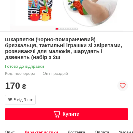
Шкарпетки (чорно-помаранчевий)
брязкальця, тактильні іграшки зі звірятами,
розвиваючі для малюків, шарудять і
дзвенять (набір з 2ш
Готово до відправки
Код: носчерора
Опт і роздріб
170
₴
95 ₴
від 3 шт.
Купити
Опис
Характеристики
Доставка
Оплата
Умови 