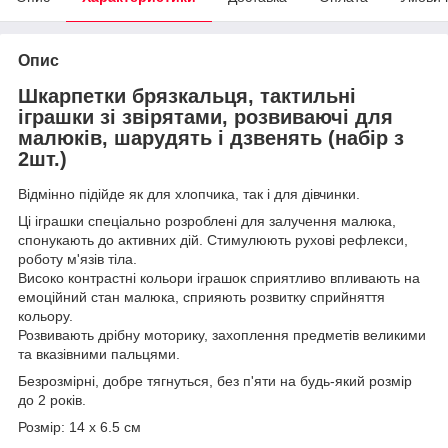
Опис
Шкарпетки брязкальця, тактильні
іграшки зі звірятами, розвиваючі для
малюків, шарудять і дзвенять (набір з
2шт.)
Відмінно підійде як для хлопчика, так і для дівчинки.
Ці іграшки спеціально розроблені для залучення малюка,
спонукають до активних дій. Стимулюють рухові рефлекси,
роботу м'язів тіла.
Високо контрастні кольори іграшок сприятливо впливають на
емоційний стан малюка, сприяють розвитку сприйняття
кольору.
Розвивають дрібну моторику, захоплення предметів великими
та вказівними пальцями.
Безрозмірні, добре тягнуться, без п'яти на будь-який розмір
до 2 років.
Розмір: 14 х 6.5 см