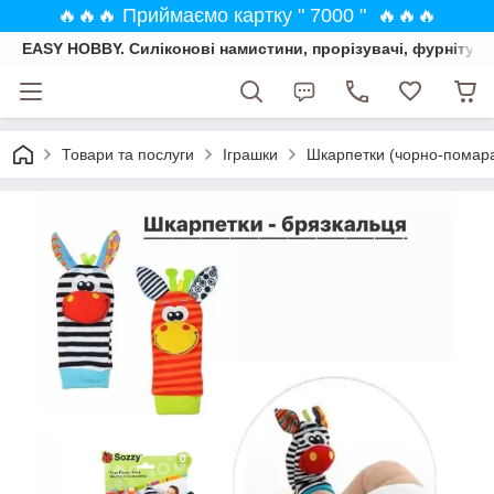
🔥🔥🔥 Приймаємо картку " 7000 " 🔥🔥🔥
EASY HOBBY. Силіконові намистини, прорізувачі, фурнітура
Товари та послуги
Іграшки
Шкарпетки (чорно-помаран