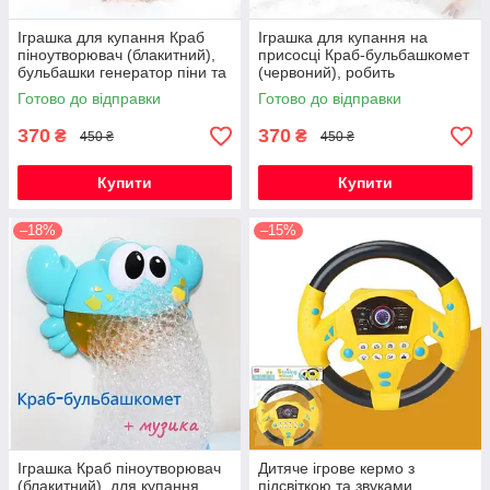
Іграшка для купання Краб
Іграшка для купання на
піноутворювач (блакитний),
присосці Краб-бульбашкомет
бульбашки генератор піни та
(червоний), робить
бульбашок з музикою на
бульбашки та грає веселі
Готово до відправки
Готово до відправки
присосці
мелодії
370
370
₴
₴
450 ₴
450 ₴
Купити
Купити
–18%
–15%
Іграшка Краб піноутворювач
Дитяче ігрове кермо з
(блакитний), для купання
підсвіткою та звуками