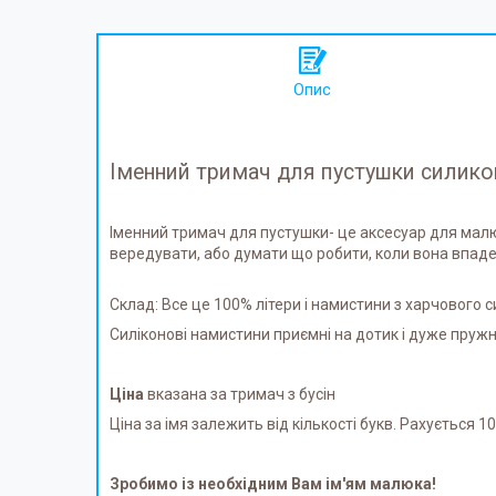
Опис
Іменний тримач для пустушки силик
Іменний тримач для пустушки- це аксесуар для малю
вередувати, або думати що робити, коли вона впаде 
Склад: Все це 100% літери і намистини з харчового си
Силіконові намистини приємні на дотик і дуже пружні
Ціна
вказана за тримач з бусін
Ціна за імя залежить від кількості букв. Рахується 10г
Зробимо із необхідним Вам ім'ям малюка!