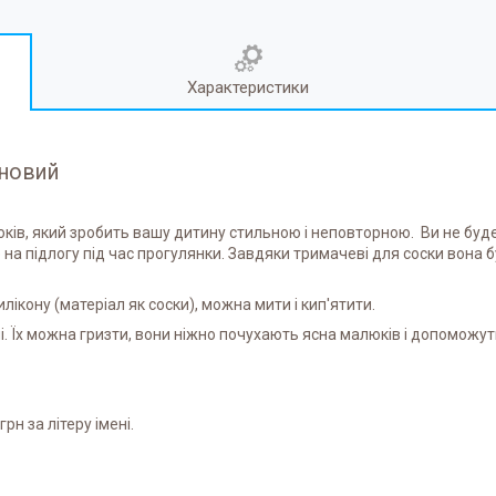
Характеристики
оновий
ків, який зробить вашу дитину стильною і неповторною. Ви не буд
на підлогу під час прогулянки. Завдяки тримачеві для соски вона 
лікону (матеріал як соски), можна мити і кип'ятити.
. Їх можна гризти, вони ніжно почухають ясна малюків і допоможуть
рн за літеру імені.