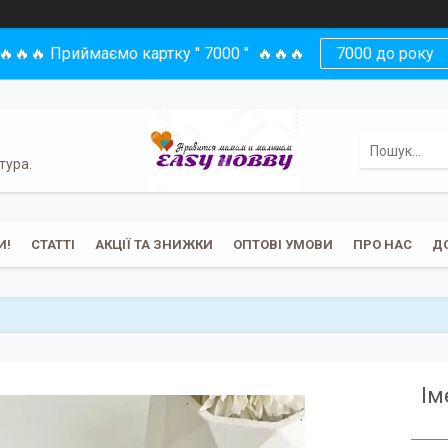
🔥🔥🔥 Приймаємо картку " 7000 " 🔥🔥🔥
7000 до року
тура.
И!
СТАТТІ
АКЦІЇ ТА ЗНИЖКИ
ОПТОВІ УМОВИ
ПРО НАС
Д
Ім