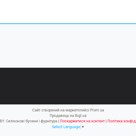
Сайт створений на маркетплейсі
Prom.ua
Продавець на Bigl.ua
EASY HOBBY. Силіконові бусини і фурнітура |
Поскаржитися на контент
|
Політика конфід
Select Language
▼