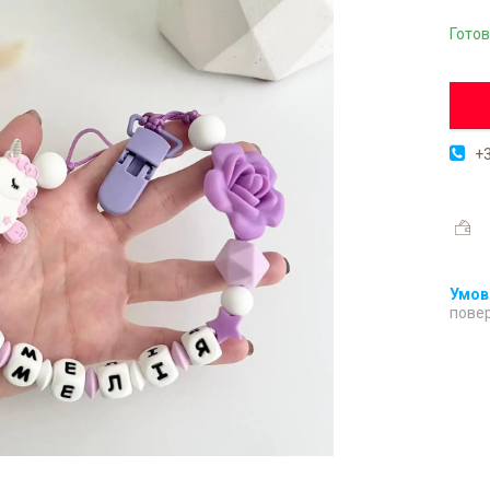
Готов
+3
повер