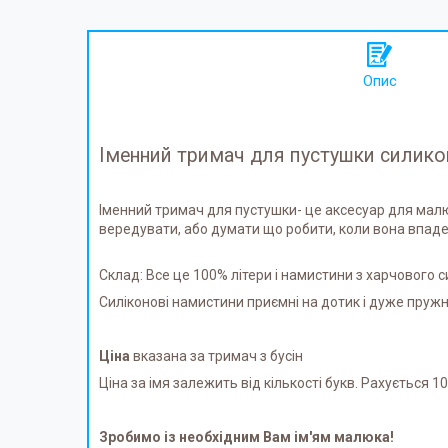
Опис
Іменний тримач для пустушки силик
Іменний тримач для пустушки- це аксесуар для малю
вередувати, або думати що робити, коли вона впаде 
Склад: Все це 100% літери і намистини з харчового си
Силіконові намистини приємні на дотик і дуже пружні
Ціна
вказана за тримач з бусін
Ціна за імя залежить від кількості букв. Рахується 10г
Зробимо із необхідним Вам ім'ям малюка!