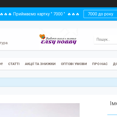
🔥🔥🔥 Приймаємо картку " 7000 " 🔥🔥🔥
7000 до року
тура.
И!
СТАТТІ
АКЦІЇ ТА ЗНИЖКИ
ОПТОВІ УМОВИ
ПРО НАС
Д
Ім