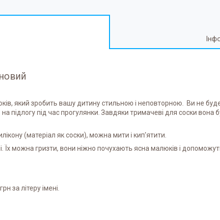
Інф
оновий
ків, який зробить вашу дитину стильною і неповторною. Ви не буд
на підлогу під час прогулянки. Завдяки тримачеві для соски вона 
лікону (матеріал як соски), можна мити і кип'ятити.
. Їх можна гризти, вони ніжно почухають ясна малюків і допоможуть
рн за літеру імені.