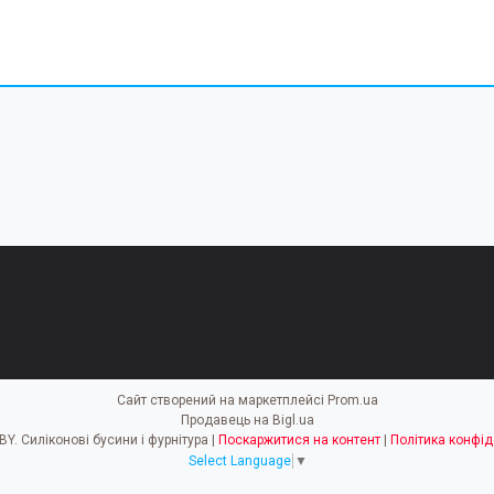
Сайт створений на маркетплейсі
Prom.ua
Продавець на Bigl.ua
EASY HOBBY. Силіконові бусини і фурнітура |
Поскаржитися на контент
|
Політика конфід
Select Language
▼