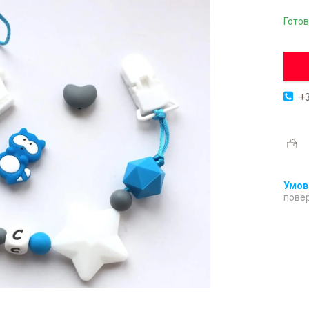
Готов
+3
повер