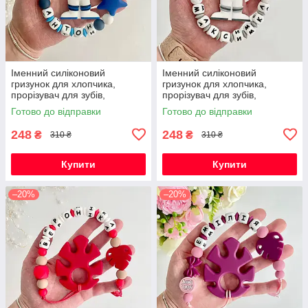
Іменний силіконовий
Іменний силіконовий
гризунок для хлопчика,
гризунок для хлопчика,
прорізувач для зубів,
прорізувач для зубів,
Космонавт (темно-синій)
Космонавт (світло-сірий)
Готово до відправки
Готово до відправки
248
248
₴
₴
310 ₴
310 ₴
Купити
Купити
–20%
–20%