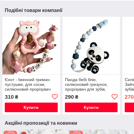
Подібні товари компанії
Єнот - Іменний тримач
Панда бебі блю,
Силі
пустушки, для соски,
силіконовий гризунок,
Зайч
силіконовий прорізувач
прорізувач для зубів,
зубі
для зубів
тримач пустушки
ново
310
290
270
₴
₴
пуст
Купити
Купити
Акційні пропозиції та новинки
–25%
–25%