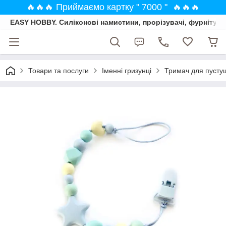
🔥🔥🔥 Приймаємо картку " 7000 " 🔥🔥🔥
EASY HOBBY. Силіконові намистини, прорізувачі, фурнітура
Товари та послуги
Іменні гризунці
Тримач для пустуш