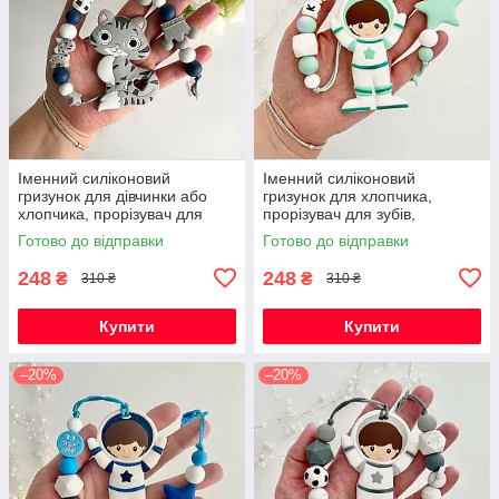
Іменний силіконовий
Іменний силіконовий
гризунок для дівчинки або
гризунок для хлопчика,
хлопчика, прорізувач для
прорізувач для зубів,
зубів, котик Фелікс (сірий)
Космонавт (м'ята)
Готово до відправки
Готово до відправки
248
248
₴
₴
310 ₴
310 ₴
Купити
Купити
–20%
–20%