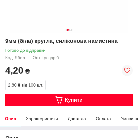
9мм (біла) кругла, силіконова намистина
Готово до відправки
Код: 9бел
Опт і роздріб
4,20
₴
2,80 ₴
від 100 шт.
Купити
Опис
Характеристики
Доставка
Оплата
Умови п