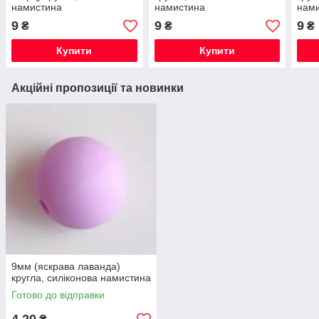
намистина
намистина
нам
9
9
9
₴
₴
₴
Купити
Купити
Акційні пропозиції та новинки
9мм (яскрава лаванда)
кругла, силіконова намистина
Готово до відправки