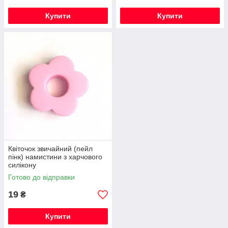
Купити
Купити
Квіточок звичайний (пейл
пінк) намистини з харчового
силікону
Готово до відправки
19
₴
Купити