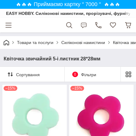
🔥🔥🔥 Приймаємо картку " 7000 " 🔥🔥🔥
EASY HOBBY. Силіконові намистини, прорізувачі, фурнітура
Товари та послуги
Силіконові намистини
Квіточка зв
Квіточка звичайний 5-і листник 28*28мм
Сортування
0
Фільтри
–15%
–15%