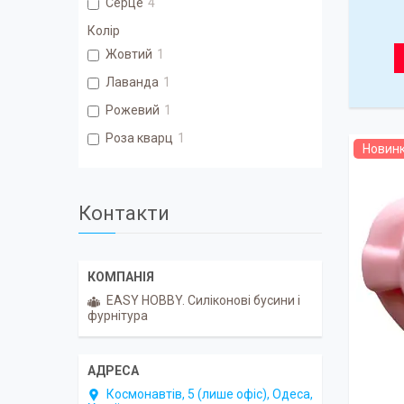
Серце
4
Колір
Жовтий
1
Лаванда
1
Рожевий
1
Роза кварц
1
Новин
Контакти
EASY HOBBY. Силіконові бусини і
фурнітура
Космонавтів, 5 (лише офіс), Одеса,