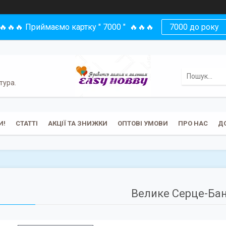
🔥🔥🔥 Приймаємо картку " 7000 " 🔥🔥🔥
7000 до року
тура.
И!
СТАТТІ
АКЦІЇ ТА ЗНИЖКИ
ОПТОВІ УМОВИ
ПРО НАС
Д
Велике Серце-Ба