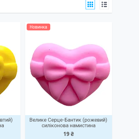
Новинка
втий)
Велике Серце-Бантик (рожевий)
на
силіконова намистина
19 ₴