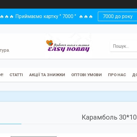
🔥🔥🔥 Приймаємо картку " 7000 " 🔥🔥🔥
7000 до року
тура.
И!
СТАТТІ
АКЦІЇ ТА ЗНИЖКИ
ОПТОВІ УМОВИ
ПРО НАС
Д
Карамболь 30*1