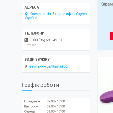
Карам
Космонавтів, 5 (лише офіс), Одеса,
Україна
+380 (96) 691-49-31
Наталья
easyhobbyua@gmail.com
Графік роботи
Понеділок
09:00
17:00
Вівторок
09:00
17:00
Середа
09:00
17:00