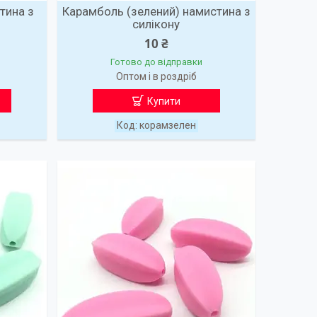
тина з
Карамболь (зелений) намистина з
силікону
10 ₴
Готово до відправки
Оптом і в роздріб
Купити
корамзелен