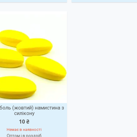
боль (жовтий) намистина з
силікону
10 ₴
Немає в наявності
Оптом і в роздріб