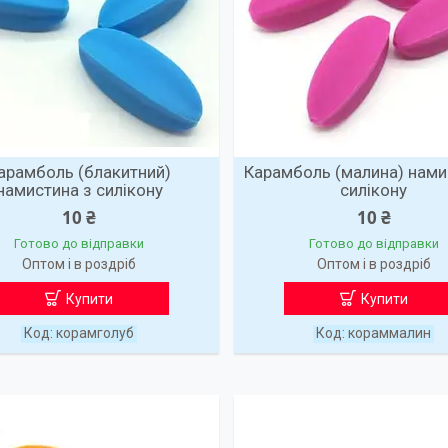
арамболь (блакитний)
Карамболь (малина) нами
намистина з силікону
силікону
10 ₴
10 ₴
Готово до відправки
Готово до відправки
Оптом і в роздріб
Оптом і в роздріб
Купити
Купити
корамголуб
кораммалин