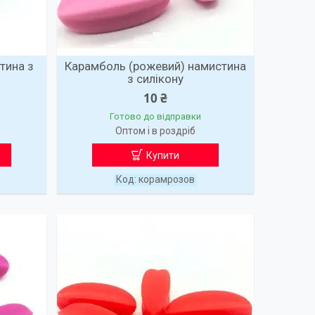
тина з
Карамболь (рожевий) намистина
з силікону
10 ₴
Готово до відправки
Оптом і в роздріб
Купити
корамрозов