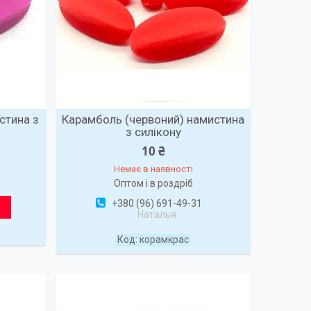
стина з
Карамболь (червоний) намистина
з силікону
10 ₴
Немає в наявності
Оптом і в роздріб
+380 (96) 691-49-31
Наталья
корамкрас