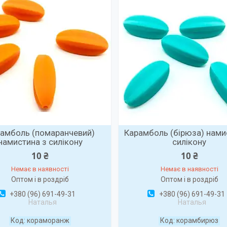
амболь (помаранчевий)
Карамболь (бірюза) нами
намистина з силікону
силікону
10 ₴
10 ₴
Немає в наявності
Немає в наявності
Оптом і в роздріб
Оптом і в роздріб
+380 (96) 691-49-31
+380 (96) 691-49-31
Наталья
Наталья
кораморанж
корамбирюз