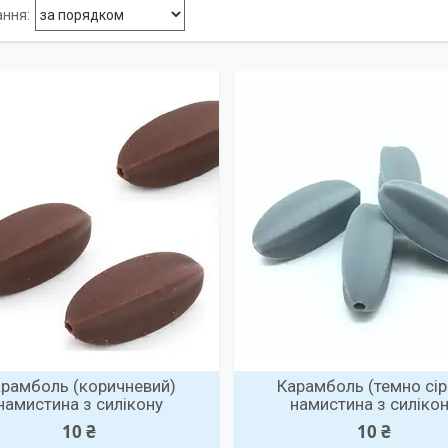
рамболь (коричневий)
Карамболь (темно сір
намистина з силікону
намистина з силіко
10 ₴
10 ₴