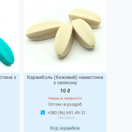
стина з
Карамболь (бежевий) намистина
з силікону
10 ₴
Немає в наявності
Оптом і в роздріб
+380 (96) 691-49-31
Наталья
корамбеж