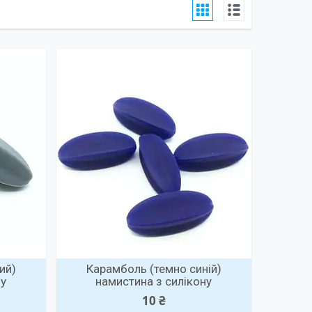
ий)
Карамболь (темно синій)
ну
намистина з силікону
10 ₴