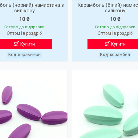
боль (чорний) намистина з
Карамболь (білий) намис
силікону
силікону
10 ₴
10 ₴
Готово до відправки
Готово до відправки
Оптом і в роздріб
Оптом і в роздріб
Купити
Купити
корамчерн
корамбел