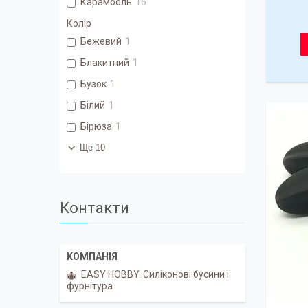
Карамболь
16
Колір
Бежевий
1
Блакитний
1
Бузок
1
Білий
1
Бірюза
1
Ще 10
Контакти
EASY HOBBY. Силіконові бусини і
фурнітура