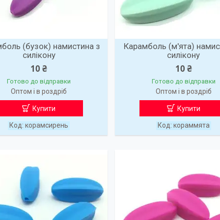
боль (бузок) намистина з
Карамболь (м'ята) намис
силікону
силікону
10 ₴
10 ₴
Готово до відправки
Готово до відправки
Оптом і в роздріб
Оптом і в роздріб
Купити
Купити
корамсирень
кораммята