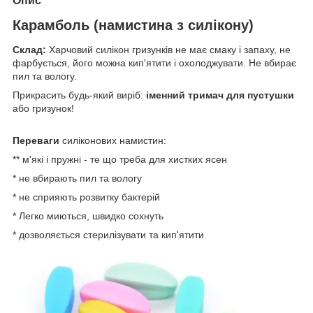
Опис
Карамболь (намистина з силікону)
Склад:
Харчовий силікон гризунків не має смаку і запаху, не
фарбується, його можна кип'ятити і охолоджувати. Не вбирає
пил та вологу.
Прикрасить будь-який виріб:
іменний тримач для пустушки
або гризунок!
Переваги
силіконових намистин:
** м'які і пружні - те що треба для хистких ясен
* не вбирають пил та вологу
* не сприяють розвитку бактерій
* Легко миються, швидко сохнуть
* дозволяється стерилізувати та кип'ятити