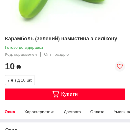
Карамболь (зелений) намистина з силікону
Готово до відправки
Код: корамзелен
Опт і роздріб
10
₴
7 ₴
від 10 шт.
Купити
Опис
Характеристики
Доставка
Оплата
Умови п