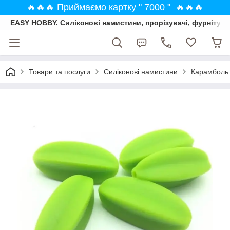
🔥🔥🔥 Приймаємо картку " 7000 " 🔥🔥🔥
EASY HOBBY. Силіконові намистини, прорізувачі, фурнітура
Товари та послуги
Силіконові намистини
Карамболь