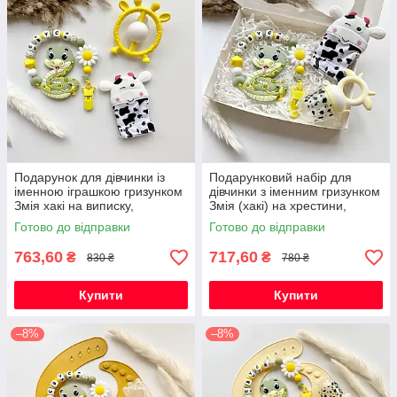
Подарунок для дівчинки із
Подарунковий набір для
іменною іграшкою гризунком
дівчинки з іменним гризунком
Змія хакі на виписку,
Змія (хакі) на хрестини,
хрестини, півроку,
виписку, півроку
Готово до відправки
Готово до відправки
народження
763,60
717,60
₴
₴
830 ₴
780 ₴
Купити
Купити
–8%
–8%