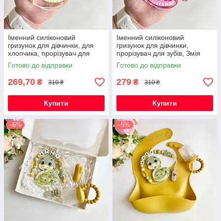
Іменний силіконовий
Іменний силіконовий
гризунок для дівчинки, для
гризунок для дівчинки,
хлопчика, прорізувач для
прорізувач для зубів, Змія
зубів, Змія (хакі)
(рожевий)
Готово до відправки
Готово до відправки
269,70
279
₴
₴
310 ₴
310 ₴
Купити
Купити
–6%
–5%