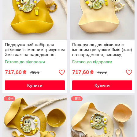
Подарунковий набір для
Подарунок для дівчинки із
дівчинки із іменним гризунком
іменним гризунком Змія (хакі)
Змія хакі на народження,
на народження, виписку,
виписку, хрестини
хрестини, півроку
Готово до відправки
Готово до відправки
717,60
717,60
₴
₴
780 ₴
780 ₴
Купити
Купити
–8%
–8%