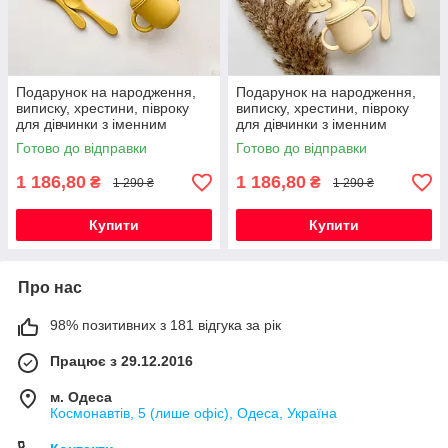
Подарунок на народження,
Подарунок на народження,
виписку, хрестини, півроку
виписку, хрестини, півроку
для дівчинки з іменним
для дівчинки з іменним
гризунком Змія хакі та
гризунком Змія (хакі) та
Готово до відправки
Готово до відправки
посудом
посудом
1 186,80
1 186,80
₴
₴
1 290 ₴
1 290 ₴
Купити
Купити
Про нас
98% позитивних з 181 відгука за рік
Працює з 29.12.2016
м. Одеса
Космонавтів, 5 (лише офіс), Одеса, Україна