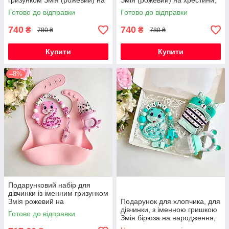
гризунком Змія (рожевий) на
Змія (рожевий) на хрестини,
виписку, хрестини, півроку
виписку, півроку
Готово до відправки
Готово до відправки
740
740
₴
₴
780 ₴
780 ₴
Купити
Купити
–8%
Подарунковий набір для
дівчинки із іменним гризунком
Змія рожевий на
Подарунок для хлопчика, для
народження, хрестини,
дівчинки, з іменною гришкою
Готово до відправки
виписку, півроку
Змія бірюза на народження,
виписку, хрестини