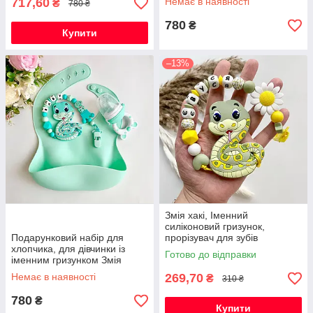
717,60
Немає в наявності
₴
780 ₴
780
₴
Купити
–13%
Змія хакі, Іменний
силіконовий гризунок,
Подарунковий набір для
прорізувач для зубів
хлопчика, для дівчинки із
Готово до відправки
іменним гризунком Змія
(бірюза) на народження,
Немає в наявності
269,70
₴
310 ₴
виписку, хрестини
780
₴
Купити