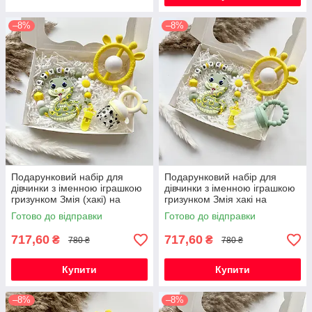
–8%
–8%
Подарунковий набір для
Подарунковий набір для
дівчинки з іменною іграшкою
дівчинки з іменною іграшкою
гризунком Змія (хакі) на
гризунком Змія хакі на
виписку, хрестини, півроку
виписку, хрестини, півроку
Готово до відправки
Готово до відправки
717,60
717,60
₴
₴
780 ₴
780 ₴
Купити
Купити
–8%
–8%