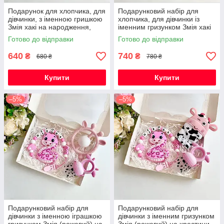
Подарунок для хлопчика, для
Подарунковий набір для
дівчинки, з іменною гришкою
хлопчика, для дівчинки із
Змія хакі на народження,
іменним гризунком Змія хакі
виписку, хрестини
на народження, виписку,
Готово до відправки
Готово до відправки
хрестини
640
740
₴
₴
680 ₴
780 ₴
Купити
Купити
–5%
–5%
Подарунковий набір для
Подарунковий набір для
дівчинки з іменною іграшкою
дівчинки з іменним гризунком