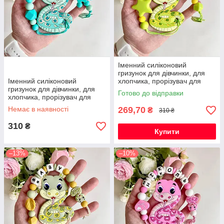
Іменний силіконовий
гризунок для дівчинки, для
Іменний силіконовий
хлопчика, прорізувач для
гризунок для дівчинки, для
зубів, Змія (зелений)
Готово до відправки
хлопчика, прорізувач для
зубів, Змія (бірюза)
Немає в наявності
269,70
₴
310 ₴
310
₴
Купити
–13%
–10%