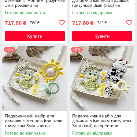
дівчинки із іменним гризунком
дівчинки з іменною іграшкою
Змія рожевий на
гризунком Змія (хакі) на
народження, хрестини,
виписку, хрестини, півроку
Готово до відправки
Готово до відправки
виписку, півроку
717,60
717,60
₴
₴
780 ₴
780 ₴
Купити
Купити
–8%
–8%
Подарунковий набір для
Подарунковий набір для
дівчинки з іменною іграшкою
дівчинки з іменним гризунком
гризунком Змія хакі на
Змія (хакі) на хрестини,
виписку, хрестини, півроку
виписку, півроку
Готово до відправки
Готово до відправки