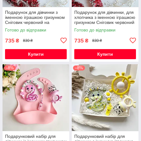
Подарунок для дівчинки з
Подарунок для дівчинки, для
іменною іграшкою гризунком
хлопчика з іменною іграшкою
Сніговик червоний на
гризунком Сніговик червоний
Новорічні свята
на Новорічні свята
Готово до відправки
Готово до відправки
735
735
₴
₴
830 ₴
830 ₴
Купити
Купити
–8%
–8%
Подарунковий набір для
Подарунковий набір для