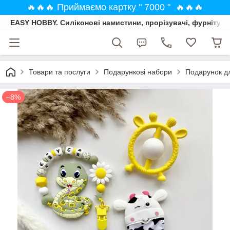
🔥🔥🔥 Приймаємо картку " 7000 " 🔥🔥🔥
EASY HOBBY. Силіконові намистини, прорізувачі, фурнітура
Товари та послуги
Подарункові набори
Подарунок дл
–8%