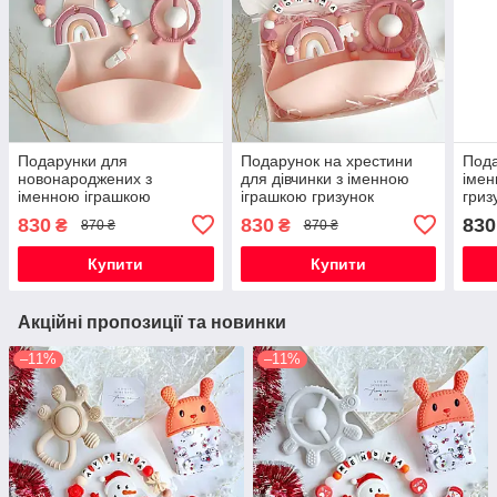
Подарунки для
Подарунок на хрестини
Пода
новонароджених з
для дівчинки з іменною
імен
іменною іграшкою
іграшкою гризунок
гриз
гризунок Веселка, на
Веселка, на виписку,
(сві
830
830
830
₴
₴
870 ₴
870 ₴
виписку, хрестини, півроку,
півроку
хрес
для дівчинки
нар
Купити
Купити
Акційні пропозиції та новинки
–11%
–11%