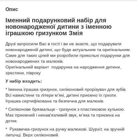
Опис
Іменний подарунковий набір для
новонародженої дитини з іменною
іграшкою гризунком Змія
Друзі запросили Вас в гості і ви не знаєте, що подарувати
новонародженій дитині, що буде актуальним та оригінальним.
Саме для таких цілей ми розробили прикольні подарунки для
новонароджених та малюків.
Оригінальний варіант подарунка на народження дитини,
хрестини, півроку
У набір входить:
* Іменна іграшка гризунок, силіконовий прорізувач для зубів.
Всі намистини та літери м'які, дитині приємно їх гризти.
Іграшка сертифікована та безпечна для малюків.
* Силіконове брязкальце - гризунок з пластиковою кулькою.
Має приємний і ненав'язливий звук, м'яка та приємна на
дотик.
* Рукавичка-гризунок на ручку малюкові. Шурхіт, на зручній
липучці. Верх силіконовий.