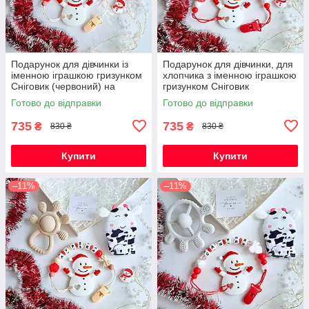
Подарунок для дівчинки із
Подарунок для дівчинки, для
іменною іграшкою гризунком
хлопчика з іменною іграшкою
Сніговик (червоний) на
гризунком Сніговик
Новорічні свята
(червоний) на Новорічні
Готово до відправки
Готово до відправки
свята
735
735
₴
₴
830 ₴
830 ₴
Купити
Купити
–11%
–11%