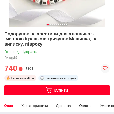
Подарунок на хрестини для хлопчика з
іменною іграшкою гризунок Машинка, на
виписку, півроку
Готово до відправки
Роздріб
740
₴
780 ₴
Економія
40 ₴
Залишилось
5 днів
Купити
Опис
Характеристики
Доставка
Оплата
Умови п