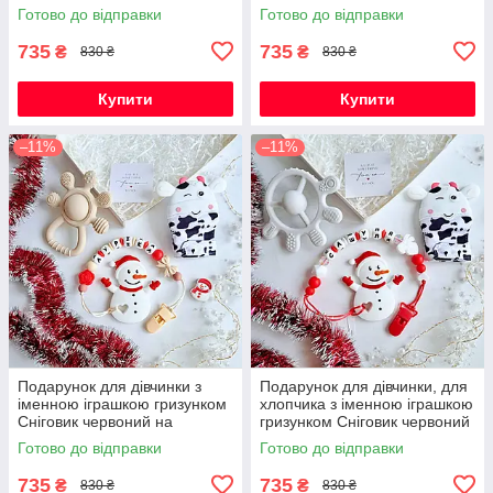
Новорічні свята
(червоний) на Новорічні
Готово до відправки
Готово до відправки
свята
735
735
₴
₴
830 ₴
830 ₴
Купити
Купити
–11%
–11%
Подарунок для дівчинки з
Подарунок для дівчинки, для
іменною іграшкою гризунком
хлопчика з іменною іграшкою
Сніговик червоний на
гризунком Сніговик червоний
Новорічні свята
на Новорічні свята
Готово до відправки
Готово до відправки
735
735
₴
₴
830 ₴
830 ₴