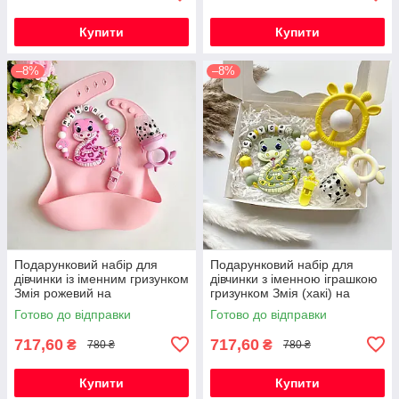
Купити
Купити
–8%
–8%
Подарунковий набір для
Подарунковий набір для
дівчинки із іменним гризунком
дівчинки з іменною іграшкою
Змія рожевий на
гризунком Змія (хакі) на
народження, хрестини,
виписку, хрестини, півроку
Готово до відправки
Готово до відправки
виписку, півроку
717,60
717,60
₴
₴
780 ₴
780 ₴
Купити
Купити