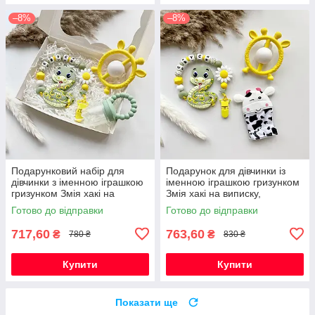
–8%
–8%
Подарунковий набір для
Подарунок для дівчинки із
дівчинки з іменною іграшкою
іменною іграшкою гризунком
гризунком Змія хакі на
Змія хакі на виписку,
виписку, хрестини, півроку
хрестини, півроку,
Готово до відправки
Готово до відправки
народження
717,60
763,60
₴
₴
780 ₴
830 ₴
Купити
Купити
Показати ще