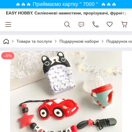
🔥🔥🔥 Приймаємо картку " 7000 " 🔥🔥🔥
EASY HOBBY. Силіконові намистини, прорізувачі, фурнітура
Товари та послуги
Подарункові набори
Подарунок на
–5%