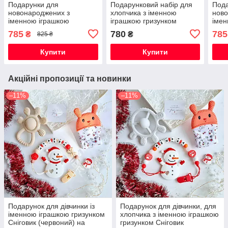
Подарунки для
Подарунковий набір для
Пода
новонароджених з
хлопчика з іменною
ново
іменною іграшкою
іграшкою гризунком
імен
гризунок Олень , на
Космонавт світло-сірий на
гриз
785
780
785
₴
₴
825 ₴
виписку, хрестини, півроку,
виписку, хрестини, півроку
випи
для хлопчика.
для 
Купити
Купити
Акційні пропозиції та новинки
–11%
–11%
Подарунок для дівчинки із
Подарунок для дівчинки, для
іменною іграшкою гризунком
хлопчика з іменною іграшкою
Сніговик (червоний) на
гризунком Сніговик