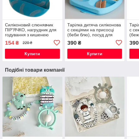
Силіконовий слюнявчик
Тарілка дитяча силіконова
Тарі
ПІР'ЯЧКО, нагрудник для
с секціями на присосці
с се
годування з кишенею
(беби блю), посуд для
(беж
дітей силіконовий
діте
154
390
390
₴
₴
220 ₴
Купити
Купити
Подібні товари компанії