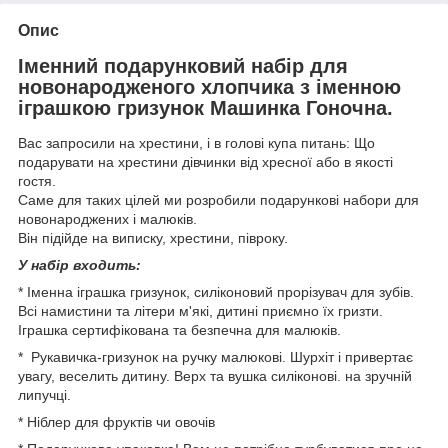
Опис
Іменний подарунковий набір для
новонародженого хлопчика з іменною
іграшкою гризунок Машинка Гоночна.
Вас запросили на хрестини, і в голові купа питань: Що
подарувати на хрестини дівчинки від хресної або в якості
гостя.
Саме для таких цілей ми розробили подарункові набори для
новонароджених і малюків.
Він підійде на виписку, хрестини, півроку.
У набір входить:
* Іменна іграшка гризунок, силіконовий прорізувач для зубів.
Всі намистини та літери м'які, дитині приємно їх гризти.
Іграшка сертифікована та безпечна для малюків.
* Рукавичка-гризунок на ручку малюкові. Шурхіт і привертає
увагу, веселить дитину. Верх та вушка силіконові. на зручній
липучці.
* Ніблер для фруктів чи овочів