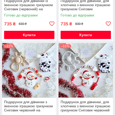
Подарунок для дівчинки із
Подарунок для дівчинки, для
іменною іграшкою гризунком
хлопчика з іменною іграшкою
Сніговик (червоний) на
гризунком Сніговик
Новорічні свята
(червоний) на Новорічні
Готово до відправки
Готово до відправки
свята
735
735
₴
₴
830 ₴
830 ₴
Купити
Купити
–11%
–11%
Подарунок для дівчинки з
Подарунок для дівчинки, для
іменною іграшкою гризунком
хлопчика з іменною іграшкою
Сніговик червоний на
гризунком Сніговик червоний
Новорічні свята
на Новорічні свята