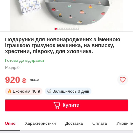
Подарунки для новонароджених з іменною
іграшкою гризунок Машинка, на виписку,
хрестини, півроку, для хлопчика.
Готово до відправки
Роздріб
920
₴
960 ₴
Економія
40 ₴
Залишилось
8 днів
Купити
Опис
Характеристики
Доставка
Оплата
Умови п