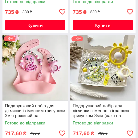
Готово до відправки
Готово до відправки
735
735
₴
₴
830 ₴
830 ₴
Купити
Купити
–8%
–8%
Подарунковий набір для
Подарунковий набір для
дівчинки із іменним гризунком
дівчинки з іменною іграшкою
Змія рожевий на
гризунком Змія (хакі) на
народження, хрестини,
виписку, хрестини, півроку
Готово до відправки
Готово до відправки
виписку, півроку
717,60
717,60
₴
₴
780 ₴
780 ₴