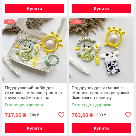
Купити
Купити
–8%
–8%
Подарунковий набір для
Подарунок для дівчинки із
дівчинки з іменною іграшкою
іменною іграшкою гризунком
гризунком Змія хакі на
Змія хакі на виписку,
виписку, хрестини, півроку
хрестини, півроку,
Готово до відправки
Готово до відправки
народження
717,60
763,60
₴
₴
780 ₴
830 ₴
Купити
Купити