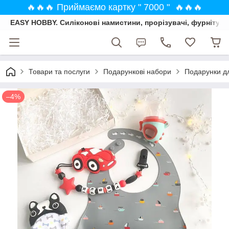
🔥🔥🔥 Приймаємо картку " 7000 " 🔥🔥🔥
EASY HOBBY. Силіконові намистини, прорізувачі, фурнітура
Товари та послуги
Подарункові набори
Подарунки дл
–4%