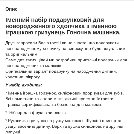
Опис
Іменний набір подарунковий для
новородженного хдопчика з іменною
іграшкою гризунець Гоночна машинка.
Друзі запросили Вас в гості і ви не знаєте, що подарувати
новонародженому хлопчику на виписку, що буде актуальним
та оригінальним.
Саме для таких цілей ми розробили прикольні подарунки для
новонароджених та малюків.
Оригінальний варіант подарунку на народження дитини,
хрестини, півроку.
У набір входить:
* Іменна іграшка гризунок, силіконовий прорізувач для зубів.
Всі намистини та літери м'які, дитині приємно їх гризти.
Іграшка сертифікована та безпечна для малюків.
* Ніблер для фруктів чи овочів
* Рукавичка-гризунок на ручку малюкові. Шурхіт і привертає
увагу, веселить дитину. Верх та вушка силіконові. на зручній
липучці.