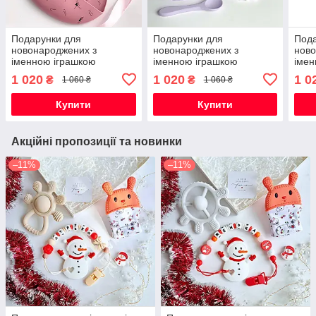
Подарунки для
Подарунки для
Пода
новонароджених з
новонароджених з
ново
іменною іграшкою
іменною іграшкою
імен
гризунок Білочка, на
гризунок Коала, на
гриз
1 020
1 020
1 0
₴
₴
1 060 ₴
1 060 ₴
виписку, хрестини, півроку,
виписку, хрестини, півроку,
випи
для дівчинки
для дівчинки
для 
Купити
Купити
Акційні пропозиції та новинки
–11%
–11%