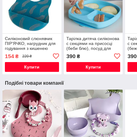
Силіконовий слюнявчик
Тарілка дитяча силіконова
Тарі
ПІР'ЯЧКО, нагрудник для
с секціями на присосці
с се
годування з кишенею
(беби блю), посуд для
(беж
дітей силіконовий
діте
154
390
390
₴
₴
220 ₴
Купити
Купити
Подібні товари компанії