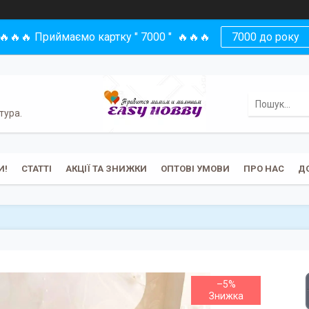
🔥🔥🔥 Приймаємо картку " 7000 " 🔥🔥🔥
7000 до року
тура.
И!
СТАТТІ
АКЦІЇ ТА ЗНИЖКИ
ОПТОВІ УМОВИ
ПРО НАС
Д
–5%