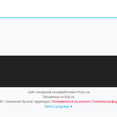
Сайт створений на маркетплейсі
Prom.ua
Продавець на Bigl.ua
EASY HOBBY. Силіконові бусини і фурнітура |
Поскаржитися на контент
|
Політика конфід
Select Language
▼