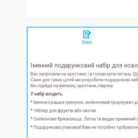
Опис
Іменний подарунковий набір для нов
Вас запросили на хрестини, і в голові купа питань: Щ
Саме для таких цілей ми розробили подарункові на
Він підійде на виписку, хрестини, півроку.
У набір входить:
* Іменна іграшка гризунок, силіконовий прорізувач дл
* Ніблер для фруктів або овочів.
* Силіконове брязкальце. Легка та видає приємний т
* Подарункова упаковка! Вам не потрібно турбуватис