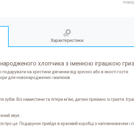
повер
Характеристики
онародженого хлопчика з іменною іграшкою гри
о подарувати на хрестини дівчинки від хресної або в якості гостя.
бори для новонароджених і малюків.
я зубів. Всі намистини та літери м'які, дитині приємно їх гризти. І
ихий звук.
я про це. Подарунок прийде в красивій коробці з наповнювачем і с