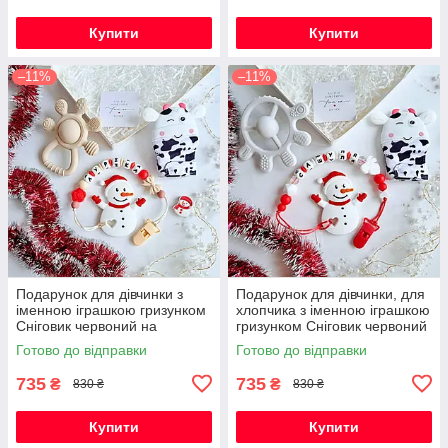
Купити
Купити
–11%
–11%
Подарунок для дівчинки з
Подарунок для дівчинки, для
іменною іграшкою гризунком
хлопчика з іменною іграшкою
Сніговик червоний на
гризунком Сніговик червоний
Новорічні свята
на Новорічні свята
Готово до відправки
Готово до відправки
735
735
₴
₴
830 ₴
830 ₴
Купити
Купити