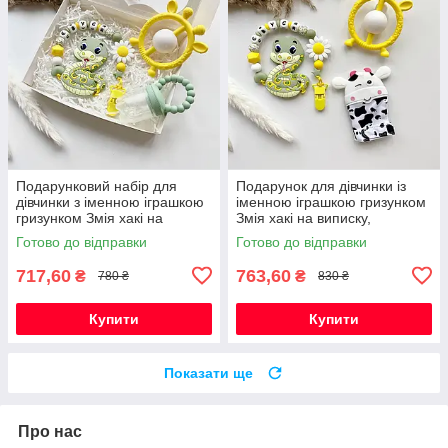
Подарунковий набір для
Подарунок для дівчинки із
дівчинки з іменною іграшкою
іменною іграшкою гризунком
гризунком Змія хакі на
Змія хакі на виписку,
виписку, хрестини, півроку
хрестини, півроку,
Готово до відправки
Готово до відправки
народження
717,60
763,60
₴
₴
780 ₴
830 ₴
Купити
Купити
Показати ще
Про нас