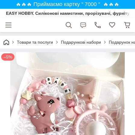
🔥🔥🔥 Приймаємо картку " 7000 " 🔥🔥🔥
EASY HOBBY. Силіконові намистини, прорізувачі, фурнітура
Товари та послуги
Подарункові набори
Подарунок на
–5%