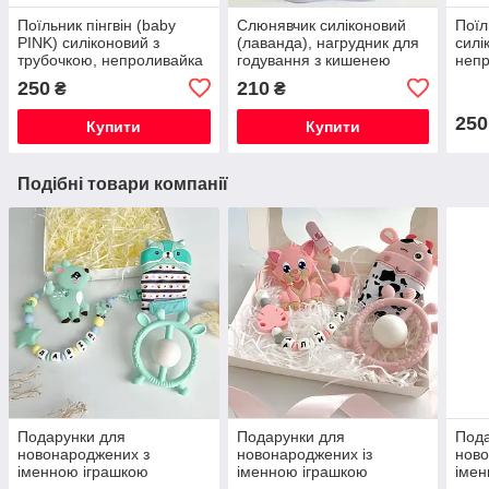
Поїльник пінгвін (baby
Слюнявчик силіконовий
Поїл
PINK) силіконовий з
(лаванда), нагрудник для
силі
трубочкою, непроливайка
годування з кишенею
неп
250
210
₴
₴
250
Купити
Купити
Подібні товари компанії
Подарунки для
Подарунки для
Пода
новонароджених з
новонароджених із
ново
іменною іграшкою
іменною іграшкою
імен
гризунок Олень , на
гризунок Котик Том , на
гриз