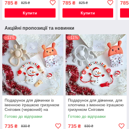
785
785
785
₴
₴
825 ₴
825 ₴
виписку, хрестини, півроку,
виписку, хрестини, півроку,
випи
для хлопчика.
для дівчинки
для 
Купити
Купити
Акційні пропозиції та новинки
–11%
–11%
Подарунок для дівчинки із
Подарунок для дівчинки, для
іменною іграшкою гризунком
хлопчика з іменною іграшкою
Сніговик (червоний) на
гризунком Сніговик
Новорічні свята
(червоний) на Новорічні
Готово до відправки
Готово до відправки
свята
735
735
₴
₴
830 ₴
830 ₴