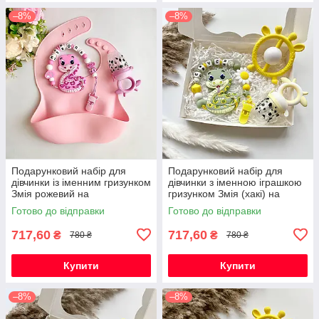
–8%
–8%
Подарунковий набір для
Подарунковий набір для
дівчинки із іменним гризунком
дівчинки з іменною іграшкою
Змія рожевий на
гризунком Змія (хакі) на
народження, хрестини,
виписку, хрестини, півроку
Готово до відправки
Готово до відправки
виписку, півроку
717,60
717,60
₴
₴
780 ₴
780 ₴
Купити
Купити
–8%
–8%