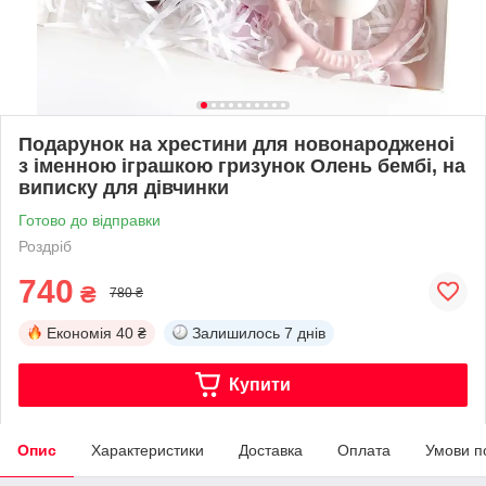
Подарунок на хрестини для новонародженоі
з іменною іграшкою гризунок Олень бембі, на
виписку для дівчинки
Готово до відправки
Роздріб
740
₴
780 ₴
Економія
40 ₴
Залишилось
7 днів
Купити
Опис
Характеристики
Доставка
Оплата
Умови п