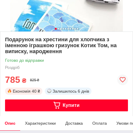
Подарунок на хрестини для хлопчика з
іменною іграшкою гризунок Котик Том, на
виписку, народження
Готово до відправки
Роздріб
785
₴
825 ₴
Економія
40 ₴
Залишилось
6 днів
Купити
Опис
Характеристики
Доставка
Оплата
Умови п