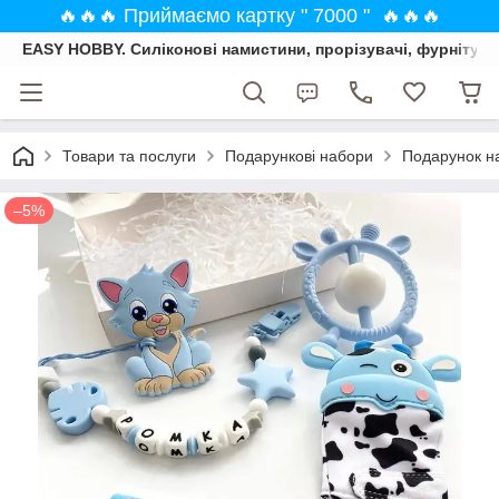
🔥🔥🔥 Приймаємо картку " 7000 " 🔥🔥🔥
EASY HOBBY. Силіконові намистини, прорізувачі, фурнітура
Товари та послуги
Подарункові набори
Подарунок на
–5%