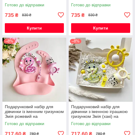
Новорічні свята
на Новорічні свята
Готово до відправки
Готово до відправки
735
735
₴
₴
830 ₴
830 ₴
Купити
Купити
–8%
–8%
Подарунковий набір для
Подарунковий набір для
дівчинки із іменним гризунком
дівчинки з іменною іграшкою
Змія рожевий на
гризунком Змія (хакі) на
народження, хрестини,
виписку, хрестини, півроку
Готово до відправки
Готово до відправки
виписку, півроку
717,60
717,60
₴
₴
780 ₴
780 ₴