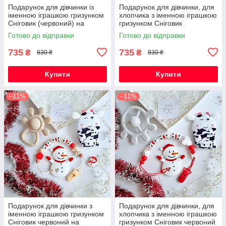
Подарунок для дівчинки із
Подарунок для дівчинки, для
іменною іграшкою гризунком
хлопчика з іменною іграшкою
Сніговик (червоний) на
гризунком Сніговик
Новорічні свята
(червоний) на Новорічні
Готово до відправки
Готово до відправки
свята
735
735
₴
₴
830 ₴
830 ₴
Купити
Купити
–11%
–11%
Подарунок для дівчинки з
Подарунок для дівчинки, для
іменною іграшкою гризунком
хлопчика з іменною іграшкою
Сніговик червоний на
гризунком Сніговик червоний