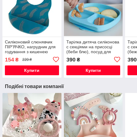
Силіконовий слюнявчик
Тарілка дитяча силіконова
Тарі
ПІР'ЯЧКО, нагрудник для
с секціями на присосці
с се
годування з кишенею
(беби блю), посуд для
(беж
дітей силіконовий
діте
154
390
390
₴
₴
220 ₴
Купити
Купити
Подібні товари компанії