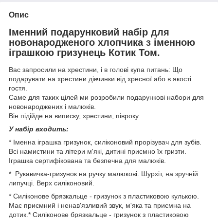
Опис
Іменний подарунковий набір для
новонародженого хлопчика з іменною
іграшкою гризунець Котик Том.
Вас запросили на хрестини, і в голові купа питань: Що
подарувати на хрестини дівчинки від хресної або в якості
гостя.
Саме для таких цілей ми розробили подарункові набори для
новонароджених і малюків.
Він підійде на виписку, хрестини, півроку.
У набір входить:
* Іменна іграшка гризунок, силіконовий прорізувач для зубів.
Всі намистини та літери м'які, дитині приємно їх гризти.
Іграшка сертифікована та безпечна для малюків.
* Рукавичка-гризунок на ручку малюкові. Шурхіт, на зручній
липучці. Верх силіконовий.
* Силіконове брязкальце - гризунок з пластиковою кулькою.
Має приємний і ненав'язливий звук, м'яка та приємна на
дотик.* Силіконове брязкальце - гризунок з пластиковою