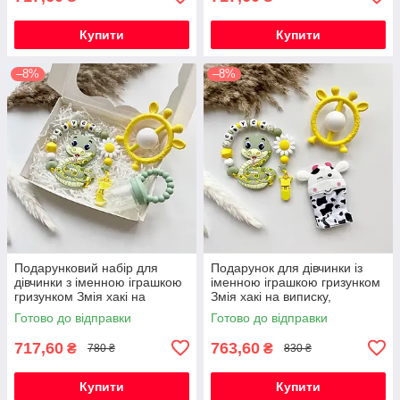
Купити
Купити
–8%
–8%
Подарунковий набір для
Подарунок для дівчинки із
дівчинки з іменною іграшкою
іменною іграшкою гризунком
гризунком Змія хакі на
Змія хакі на виписку,
виписку, хрестини, півроку
хрестини, півроку,
Готово до відправки
Готово до відправки
народження
717,60
763,60
₴
₴
780 ₴
830 ₴
Купити
Купити