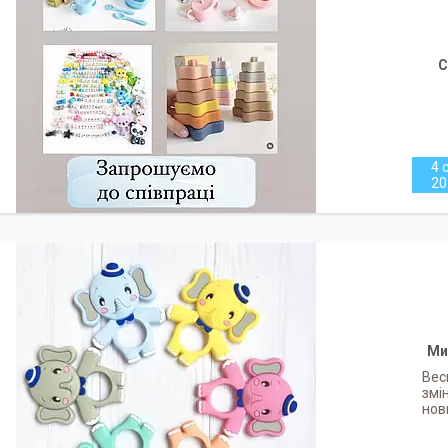
С
4 с
20
Ми
Вес
змі
нов