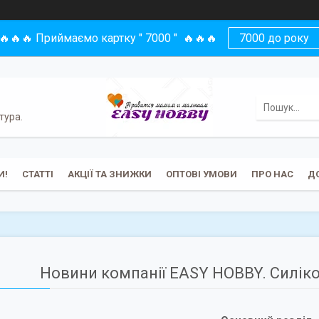
🔥🔥🔥 Приймаємо картку " 7000 " 🔥🔥🔥
7000 до року
тура.
И!
СТАТТІ
АКЦІЇ ТА ЗНИЖКИ
ОПТОВІ УМОВИ
ПРО НАС
Д
Новини компанії EASY HOBBY. Силікон