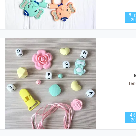
8 т
20
В
Теп
4 б
20