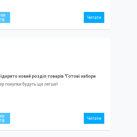
рав.
18
ідкрито новий розділ товарів "Готові набори
силіконових бусін"
ер покупки будуть ще легше!
ер.
18