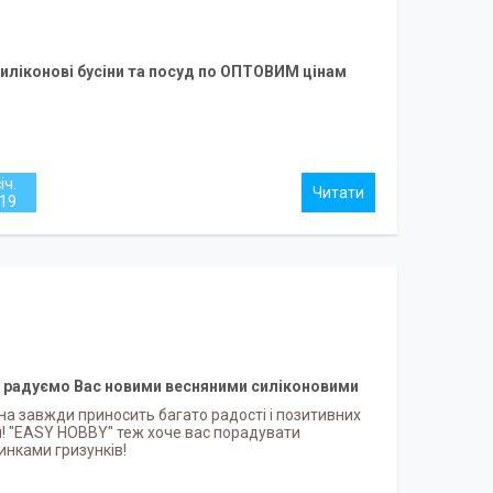
иліконові бусіни та посуд по ОПТОВИМ цінам
іч.
19
 радуємо Вас новими весняними силіконовими
грызунками!
на завжди приносить багато радості і позитивних
н! "EASY HOBBY" теж хоче вас порадувати
инками гризунків!