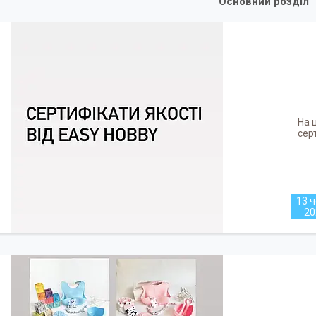
Основний розділ
На 
сер
13 ч
20