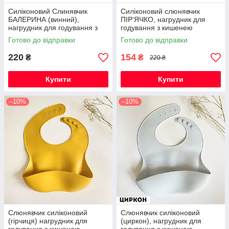
Силіконовий Слинявчик
Силіконовий слюнявчик
БАЛЕРИНА (винний),
ПІР'ЯЧКО, нагрудник для
нагрудник для годування з
годування з кишенею
кишенею
Готово до відправки
Готово до відправки
220
154
₴
₴
220 ₴
Купити
Купити
–10%
–10%
Слюнявчик силіконовий
Слюнявчик силіконовий
(гірчиця) нагрудник для
(циркон), нагрудник для