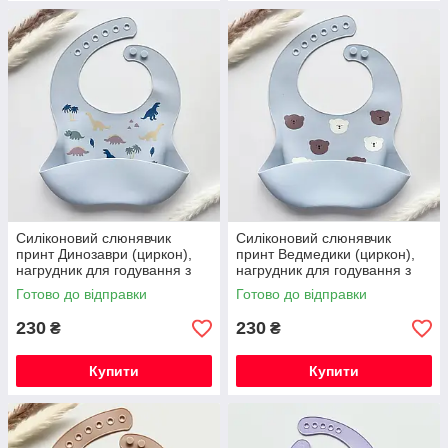
Силіконовий слюнявчик
Силіконовий слюнявчик
принт Динозаври (циркон),
принт Ведмедики (циркон),
нагрудник для годування з
нагрудник для годування з
кишенею
кишенею
Готово до відправки
Готово до відправки
230
230
₴
₴
Купити
Купити