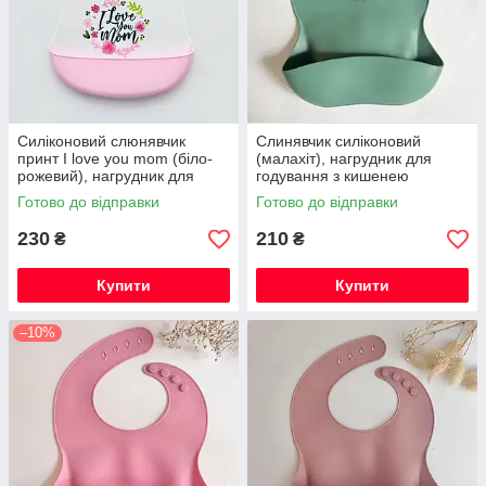
Силіконовий слюнявчик
Слинявчик силіконовий
принт I love you mom (біло-
(малахіт), нагрудник для
рожевий), нагрудник для
годування з кишенею
годування з кишенею
Готово до відправки
Готово до відправки
230
210
₴
₴
Купити
Купити
–10%