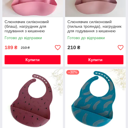
Слюнявчик силіконовий
Слюнявчик силіконовий
(блаш), нагрудник для
(пильна троянда), нагрудник
годування з кишенею
для годування з кишенею
Готово до відправки
Готово до відправки
189
210
₴
₴
210 ₴
Купити
Купити
–30%