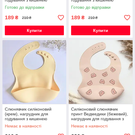
годування з кишенею
годування з кишенею
Готово до відправки
Готово до відправки
189
189
₴
₴
210 ₴
210 ₴
Купити
Купити
Слюнявчик силіконовий
Силіконовий слюнявчик
(крем), нагрудник для
принт Ведмедики (бежевий),
годування з кишенею
нагрудник для годування з
кишенею
Немає в наявності
Немає в наявності