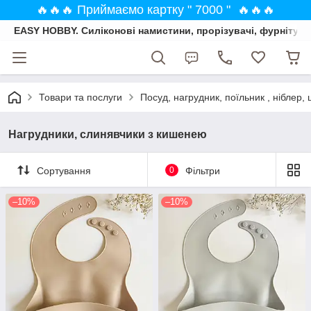
🔥🔥🔥 Приймаємо картку " 7000 " 🔥🔥🔥
EASY HOBBY. Силіконові намистини, прорізувачі, фурнітура
Товари та послуги
Посуд, нагрудник, поїльник , ніблер, 
Нагрудники, слинявчики з кишенею
Сортування
0
Фільтри
–10%
–10%