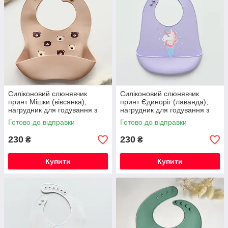
Силіконовий слюнявчик
Силіконовий слюнявчик
принт Мішки (вівсянка),
принт Єдиноріг (лаванда),
нагрудник для годування з
нагрудник для годування з
кишенею
кишенею
Готово до відправки
Готово до відправки
230
230
₴
₴
Купити
Купити