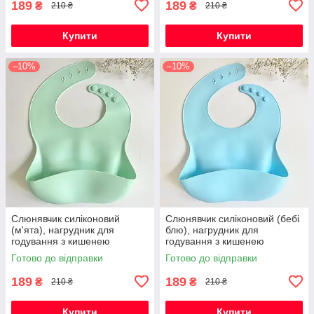
189
189
₴
₴
210 ₴
210 ₴
Купити
Купити
–10%
–10%
Слюнявчик силіконовий
Слюнявчик силіконовий (бебі
(м'ята), нагрудник для
блю), нагрудник для
годування з кишенею
годування з кишенею
Готово до відправки
Готово до відправки
189
189
₴
₴
210 ₴
210 ₴
Купити
Купити