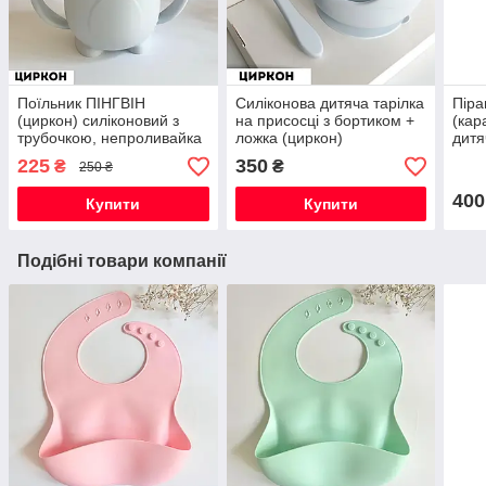
Поїльник ПІНГВІН
Силіконова дитяча тарілка
Піра
(циркон) силіконовий з
на присосці з бортиком +
(кар
трубочкою, непроливайка
ложка (циркон)
дитя
ігра
225
350
₴
₴
250 ₴
400
Купити
Купити
Подібні товари компанії