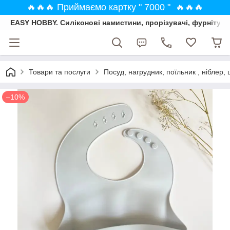
🔥🔥🔥 Приймаємо картку " 7000 " 🔥🔥🔥
EASY HOBBY. Силіконові намистини, прорізувачі, фурнітура
Товари та послуги
Посуд, нагрудник, поїльник , ніблер, 
–10%