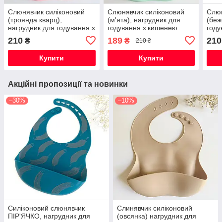
Слюнявчик силіконовий
Слюнявчик силіконовий
Слюн
(троянда кварц),
(м'ята), нагрудник для
(беж
нагрудник для годування з
годування з кишенею
году
кишенею
210
189
210
₴
₴
210 ₴
Купити
Купити
Акційні пропозиції та новинки
–30%
–10%
Силіконовий слюнявчик
Слинявчик силіконовий
ПІР'ЯЧКО, нагрудник для
(овсянка) нагрудник для