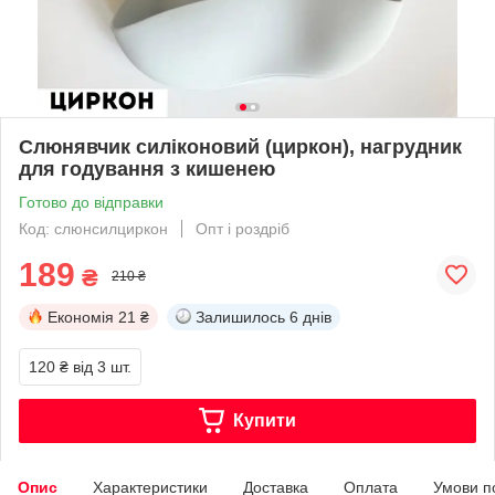
Слюнявчик силіконовий (циркон), нагрудник
для годування з кишенею
Готово до відправки
Код: слюнсилциркон
Опт і роздріб
189
₴
210 ₴
Економія
21 ₴
Залишилось
6 днів
120 ₴
від 3 шт.
Купити
Опис
Характеристики
Доставка
Оплата
Умови п