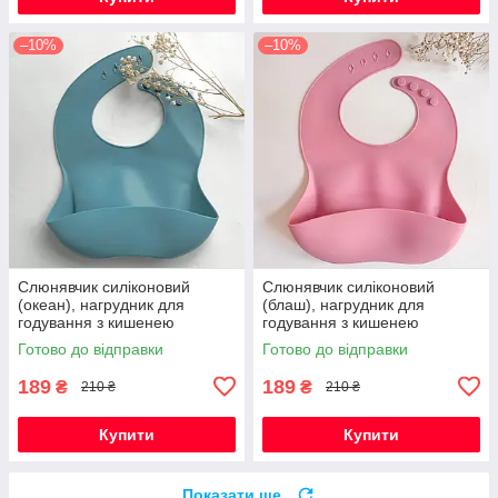
–10%
–10%
Слюнявчик силіконовий
Слюнявчик силіконовий
(океан), нагрудник для
(блаш), нагрудник для
годування з кишенею
годування з кишенею
Готово до відправки
Готово до відправки
189
189
₴
₴
210 ₴
210 ₴
Купити
Купити
Показати ще