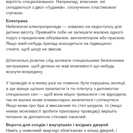
вартість спеціалізованих. Наприклад, власники, які
складаються з двох «ґудзиків», сполучених пластиковою
стрічкою.
Електрика
Небезпечні електроприлади — ховаємо на недоступну для
дитини висоту. Привчайте себе не залишати малюка одного
поруч з працюючим обігрівачем, вентилятором або праскою.
Якщо який-небудь прилад знаходиться на підвищенні,
стежте, щоб шнур не звисав.
Штепсельні розетки слід затикати спеціальними безпечними
заглушками, щоб дитина не мав можливості що-небудь
всунути всередину.
У проводів ні в якому разі не повинно бути порушень ізоляції,
а ще краще щільно прокласти їх по плінтусу з допомогою
спеціальних сил — щоб вони міцно трималися і не відходили,
так як малюк може елементарно зачепитися і спіткнутися.
Якщо мова про бра зі звисаючим по стіні шнуром, то (якщо
немає можливості зробити приховану проводку) вирішіть
питання за допомогою стінових панелей.
Ворота для сходів і внутрішніх і вхідних дверей
Навіть у невеликій квартирі обов'язково є кілька дверей, і