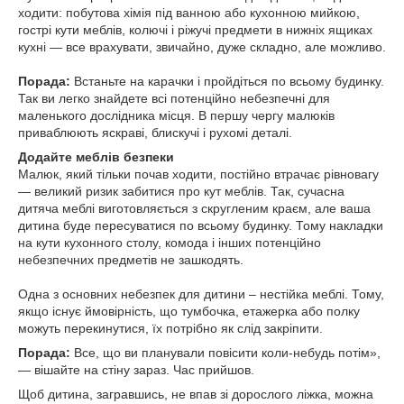
ходити: побутова хімія під ванною або кухонною мийкою,
гострі кути меблів, колючі і ріжучі предмети в нижніх ящиках
кухні — все врахувати, звичайно, дуже складно, але можливо.
Порада:
Встаньте на карачки і пройдіться по всьому будинку.
Так ви легко знайдете всі потенційно небезпечні для
маленького дослідника місця. В першу чергу малюків
приваблюють яскраві, блискучі і рухомі деталі.
Додайте меблів безпеки
Малюк, який тільки почав ходити, постійно втрачає рівновагу
— великий ризик забитися про кут меблів. Так, сучасна
дитяча меблі виготовляється з скругленим краєм, але ваша
дитина буде пересуватися по всьому будинку. Тому накладки
на кути кухонного столу, комода і інших потенційно
небезпечних предметів не зашкодять.
Одна з основних небезпек для дитини – нестійка меблі. Тому,
якщо існує ймовірність, що тумбочка, етажерка або полку
можуть перекинутися, їх потрібно як слід закріпити.
Порада:
Все, що ви планували повісити коли-небудь потім»,
— вішайте на стіну зараз. Час прийшов.
Щоб дитина, загравшись, не впав зі дорослого ліжка, можна