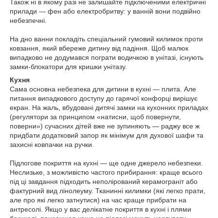
Також ні в якому разі не залишайте підключеними електричні
прилади — фен або електробритву: у ванній вони подвійно
небезпечні.
На дно ванни покладіть спеціальний гумовий килимок проти
ковзання, який вбереже дитину від падіння. Щоб малюк
випадково не додумався пограти водичкою в унітазі, існують
замки-блокатори для кришки унітазу.
Кухня
Сама основна небезпека для дитини в кухні — плита. Але
питання випадкового доступу до гарячої конфорці вирішує
екран. На жаль, вбудовані дитячі замки на кухонних приладах
(регулятори за принципом «натисни, щоб повернути,
поверни») сучасних дітей вже не зупиняють — раджу все ж
придбати додатковий запор як мінімум для духової шафи та
захисні ковпачки на ручки.
Підлогове покриття на кухні — ще одне джерело небезпеки.
Неслизьке, з можливістю частого прибирання: краще всього
під ці завдання підходить неполірований керамограніт або
фактурний вид лінолеуму. Тканинні килимки (які легко прати,
але про які легко затнутися) на час краще прибрати на
антресолі. Якщо у вас делікатне покриття в кухні і плями