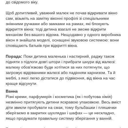
до свідомого віку.
Щоб допитливий, уважний малюк не почав відкривати вікно
сам, візьміть на замітку віконні профілі зі спеціальними
знімними ручками або замками на рамах, які блокують
відкриття вікна: тоді дитина взагалі не зможе відкрити
механізм без вашого відома. Нещодавно у одного виробника
вікон я знайшла моделі, оснащені звуковою системою: вони
сповіщають батьків при відкритті вікна.
Порада:
Поки дитина маленька і настирний, раджу також
підняти з підлоги довгі штори і прибрати шнури від жалюзі:
малюку обов'язково буде хотітися за них потягнути, що
загрожує відірваними жалюзі або падінням карнизом. Та й
меблі, з якої легко дістатися до підвіконня, від вікна на час
краще відсунути.
Ванна
Різні креми, парфумерія і косметика (як і побутова хімія)
незмінно притягують дитини яскравою упаковкою. Весь вміст
діти звикли пробувати на смак, тому бульбашки і пляшечки
зберігаємо в закритих шухлядах і шафах — це нескладно,
якщо продумати правильну систему зберігання у ванній.