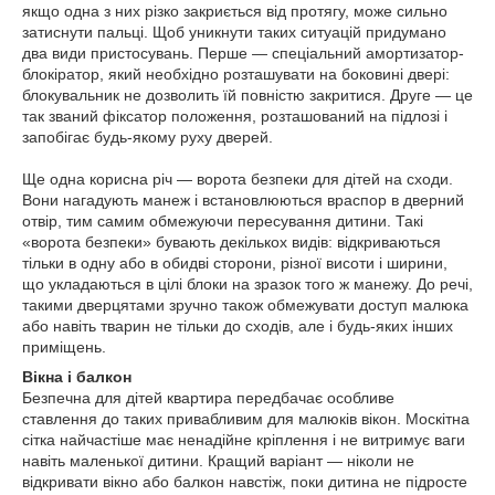
якщо одна з них різко закриється від протягу, може сильно
затиснути пальці. Щоб уникнути таких ситуацій придумано
два види пристосувань. Перше — спеціальний амортизатор-
блокіратор, який необхідно розташувати на боковині двері:
блокувальник не дозволить їй повністю закритися. Друге — це
так званий фіксатор положення, розташований на підлозі і
запобігає будь-якому руху дверей.
Ще одна корисна річ — ворота безпеки для дітей на сходи.
Вони нагадують манеж і встановлюються враспор в дверний
отвір, тим самим обмежуючи пересування дитини. Такі
«ворота безпеки» бувають декількох видів: відкриваються
тільки в одну або в обидві сторони, різної висоти і ширини,
що укладаються в цілі блоки на зразок того ж манежу. До речі,
такими дверцятами зручно також обмежувати доступ малюка
або навіть тварин не тільки до сходів, але і будь-яких інших
приміщень.
Вікна і балкон
Безпечна для дітей квартира передбачає особливе
ставлення до таких привабливим для малюків вікон. Москітна
сітка найчастіше має ненадійне кріплення і не витримує ваги
навіть маленької дитини. Кращий варіант — ніколи не
відкривати вікно або балкон навстіж, поки дитина не підросте