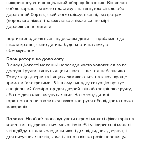
використовувати спеціальний «бар'єр безпеки». Він являє
собою каркас з м'якого пластику з натягнутою сіткою або
дерев'яний бортик, який легко фіксується під матрацом
(дорослого ліжка) і також легко знімається по мірі
дорослішання дитини.
Бортики знадобляться і підрослим дітям — приблизно до
школи краще, якщо дитина буде спати на ліжку з
обмежувачем.
Блокіратори на допомогу
В силу цікавості маленькі непосиди часто хапаються за всі
доступні ручки, тягнуть ящики шаф — це теж небезпечно.
Тому якщо дверцята і ящики замикаються на ключ, краще
тримати їх закритими. В іншому випадку ситуацію врятує
спеціальний блокіратор для дверей: він або закріплює ручку,
або не дозволяє висунути ящик. На голову дитині
гарантовано не звалиться важка каструля або відкрита пачка
макаронів.
Порада:
Необов'язково купувати окремі моделі фіксаторів на
кожен тип відкриваються механізмів. Є і універсальні моделі,
які підійдуть і для холодильника, і для відкидних дверцят, і
для висувних ящиків, хоча їх ціна в кілька разів перевищує