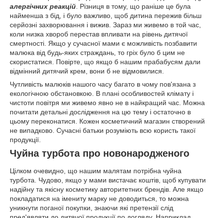
алергічних реакцій
. Різниця в тому, що раніше це була
найменша з бід, і було важливо, щоб дитина пережив більш
серйозні захворювання і вижив. Зараз ми живемо в той час,
коли низка хвороб перестав впливати на рівень дитячої
смертності. Якщо у сучасної мами є можливість позбавити
малюка від будь-яких страждань, то гріх було б цим не
скористатися. Повірте, що якщо б нашим прабабусям дали
відмінний дитячий крем, вони б не відмовилися.
Чутливість малюків нашого часу багато в чому пов'язана з
екологічною обстановкою. В плані особливостей клімату і
чистоти повітря ми живемо явно не в найкращий час. Можна
почитати детальні дослідження на цю тему і остаточно в
цьому переконатися. Кожен косметичний магазин створений
не випадково. Сучасні батьки розуміють всю користь такої
продукції.
Чуйна турбота про новонародженого
Цілком очевидно, що нашим малятам потрібна чуйна
турбота. Чудово, якщо у мами вистачає коштів, щоб купувати
надійну та якісну косметику авторитетних брендів. Але якщо
покладатися на імениту марку не доводиться, то можна
уникнути поганої покупки, знаючи які претензії слід
пред'являти до дитячої продукції по догляду. Наприклад,