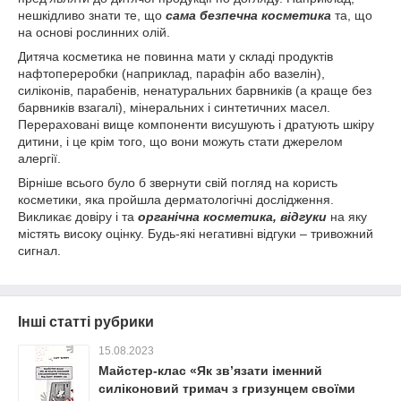
нешкідливо знати те, що
сама безпечна косметика
та, що
на основі рослинних олій.
Дитяча косметика не повинна мати у складі продуктів
нафтопереробки (наприклад, парафін або вазелін),
силіконів, парабенів, ненатуральних барвників (а краще без
барвників взагалі), мінеральних і синтетичних масел.
Перераховані вище компоненти висушують і дратують шкіру
дитини, і це крім того, що вони можуть стати джерелом
алергії.
Вірніше всього було б звернути свій погляд на користь
косметики, яка пройшла дерматологічні дослідження.
Викликає довіру і та
органічна косметика, відгуки
на яку
містять високу оцінку. Будь-які негативні відгуки – тривожний
сигнал.
Інші статті рубрики
15.08.2023
Майстер-клас «Як зв’язати іменний
силіконовий тримач з гризунцем своїми