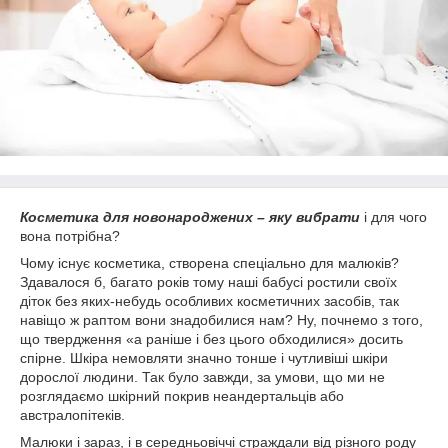
Косметика для новонароджених – яку вибрати
і для чого
вона потрібна?
Чому існує косметика, створена спеціально для малюків?
Здавалося б, багато років тому наші бабусі ростили своїх
діток без яких-небудь особливих косметичних засобів, так
навіщо ж раптом вони знадобилися нам? Ну, почнемо з того,
що твердження «а раніше і без цього обходилися» досить
спірне. Шкіра немовляти значно тонше і чутливіші шкіри
дорослої людини. Так було завжди, за умови, що ми не
розглядаємо шкірний покрив неандертальців або
австралопітеків.
Малюки і зараз, і в середньовіччі страждали від різного роду