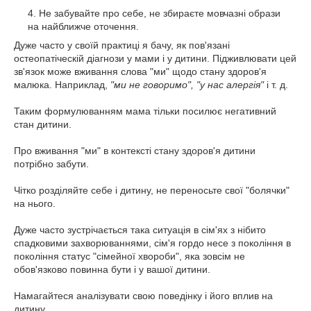
Не забувайте про себе, не збираєте мовчазні образи
на найближче оточення.
Дуже часто у своїй практиці я бачу, як пов'язані
остеопатіческій діагнози у мами і у дитини. Підживлювати цей
зв'язок може вживання слова "ми" щодо стану здоров'я
малюка. Наприклад,
"ми не говоримо", "у нас алергія"
і т. д.
Таким формулюванням мама тільки посилює негативний
стан дитини.
Про вживання "ми" в контексті стану здоров'я дитини
потрібно забути.
Чітко розділяйте себе і дитину, не переносьте свої "болячки"
на нього.
Дуже часто зустрічається така ситуація в сім'ях з нібито
спадковими захворюваннями, сім'я гордо несе з покоління в
покоління статус "сімейної хвороби", яка зовсім не
обов'язково повинна бути і у вашої дитини.
Намагайтеся аналізувати свою поведінку і його вплив на
дитину.