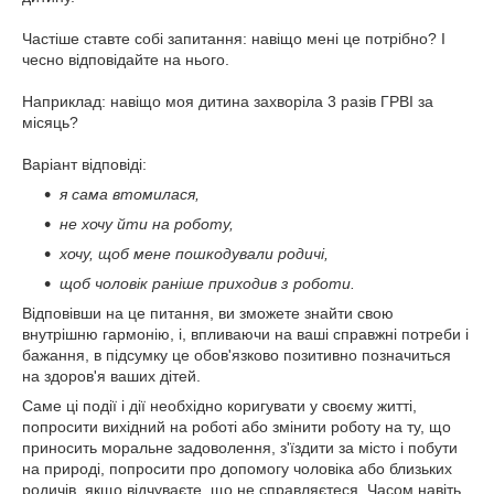
Частіше ставте собі запитання: навіщо мені це потрібно? І
чесно відповідайте на нього.
Наприклад: навіщо моя дитина захворіла 3 разів ГРВІ за
місяць?
Варіант відповіді:
я сама втомилася,
не хочу йти на роботу,
хочу, щоб мене пошкодували родичі,
щоб чоловік раніше приходив з роботи.
Відповівши на це питання, ви зможете знайти свою
внутрішню гармонію, і, впливаючи на ваші справжні потреби і
бажання, в підсумку це обов'язково позитивно позначиться
на здоров'я ваших дітей.
Саме ці події і дії необхідно коригувати у своєму житті,
попросити вихідний на роботі або змінити роботу на ту, що
приносить моральне задоволення, з'їздити за місто і побути
на природі, попросити про допомогу чоловіка або близьких
родичів, якщо відчуваєте, що не справляєтеся. Часом навіть