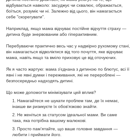
відбувається навколо: засуджує чи схвалює, ображається,
боїться, розуміє чи ні. Залежно від цього, він намагається
себе "скорегувати".
Наприклад, якщо мама відчуває постійне відчуття страху —
дитина буде знервованим або гіперактивним.
Перебуваючи практично весь час у надмірно рухомому стані,
він намагається відволіктися від того почуття, яке відчуває
мама, навіть якщо та вміло приховує це від оточуючих.
Як я часто жартую: мама з'єднана з дитиною по блютус, всі її
явні і не явні думки і переживання, які не перероблені —
безпосередньо надходять дитині.
Що може допомогти мінімізувати цей вплив?
Намагайтеся не шукати проблем там, де їх немає,
інакше ви ризикуєте їх обов'язково знайти.
Не женіться за статусом ідеальної мами. Ви саме
така, яка потрібна вашому малюкові.
Просто пам'ятайте, що ваше головне завдання —
любити і приймати його.