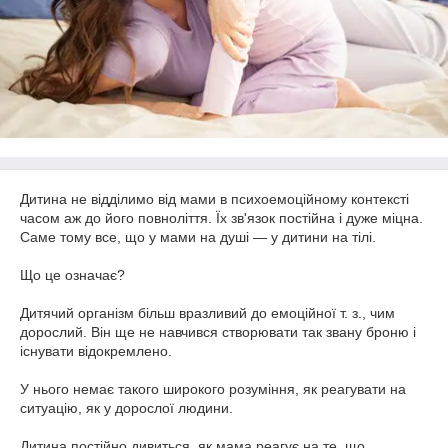
Дитина не відділимо від мами в психоемоційному контексті
часом аж до його повноліття. Їх зв'язок постійна і дуже міцна.
Саме тому все, що у мами на душі — у дитини на тілі.
Що це означає?
Дитячий організм більш вразливий до емоційної т. з., чим
дорослий. Він ще не навчився створювати так звану броню і
існувати відокремлено.
У нього немає такого широкого розуміння, як реагувати на
ситуацію, як у дорослої людини.
Дитина постійно дивиться, як мама реагує на те, що