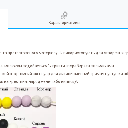
Характеристики
о та протестованого матеріалу. Їх використовують для створення гр
на, малюкам подобається їх гризти і перебирати пальчиками.
стійно красивий аксесуар для дитини: іменний тримач пустушки аб
ок на хрестини, народження або виписку!,