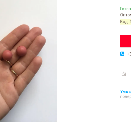
Готов
Оптом
Код:
+3
повер