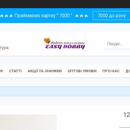
🔥🔥🔥 Приймаємо картку " 7000 " 🔥🔥🔥
7000 до року
тура.
И!
СТАТТІ
АКЦІЇ ТА ЗНИЖКИ
ОПТОВІ УМОВИ
ПРО НАС
Д
12