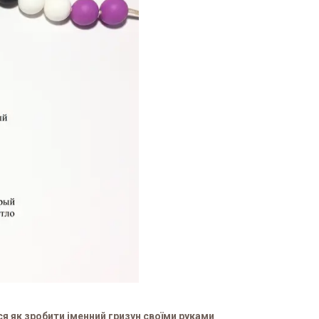
 як зробити іменний гризун своїми руками