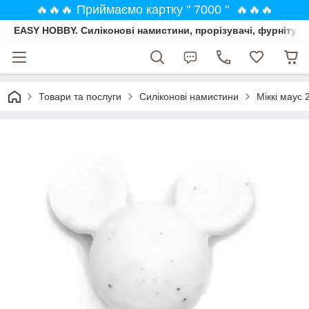
🔥🔥🔥 Приймаємо картку " 7000 " 🔥🔥🔥
EASY HOBBY. Силіконові намистини, прорізувачі, фурнітура
Товари та послуги
Силіконові намистини
Міккі маус