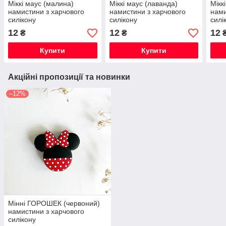
Міккі маус (малина)
Міккі маус (лаванда)
Мікк
намистини з харчового
намистини з харчового
нами
силікону
силікону
силі
12
12
12
₴
₴
Купити
Купити
Акційні пропозиції та новинки
–12%
Мінні ГОРОШЕК (червоний)
намистини з харчового
силікону