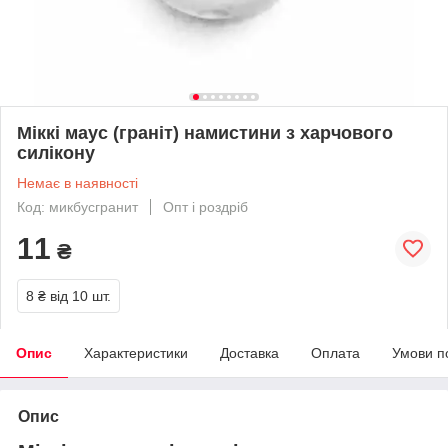
Міккі маус (граніт) намистини з харчового
силікону
Немає в наявності
Код: микбусгранит
Опт і роздріб
11
₴
8 ₴
від 10 шт.
Опис
Характеристики
Доставка
Оплата
Умови п
Опис