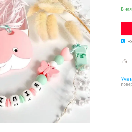
В ная
+3
повер