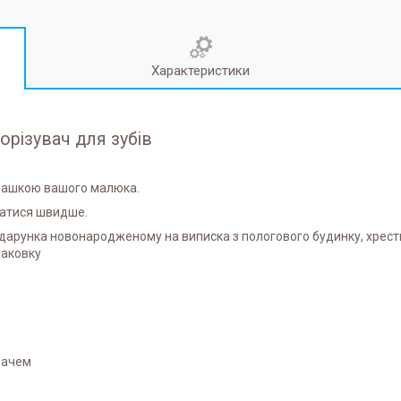
Характеристики
рорізувач для зубів
грашкою вашого малюка.
затися швидше.
одарунка новонародженому на виписка з пологового будинку, хрес
паковку
мачем