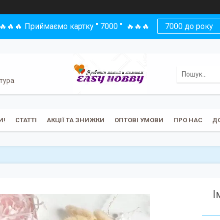
🔥🔥🔥 Приймаємо картку " 7000 " 🔥🔥🔥
7000 до року
тура.
И!
СТАТТІ
АКЦІЇ ТА ЗНИЖКИ
ОПТОВІ УМОВИ
ПРО НАС
Д
І