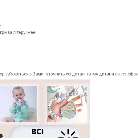
.
рн за літеру імені.
 зв'яжеться з Вами: уточнить усі деталі та імя дитини по телефону 