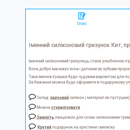
Опис
Іменний силіконовий гризунок Кит, п
Іменний силіконовий гризунець стане улюбленою і
Вона добре масажує ясна і допомагає зубкам прорі
Така іменна іграшка буде чудовим варіантом для п
За бажання можна буде оформити в подарункову у
Склад:
харчовий
силікон ( матеріал як пустушки)
Можна
стерилізувати
Замініть
ланцюжок для соски силіконовим три
Крутий
подарунок на хрестини і виписку