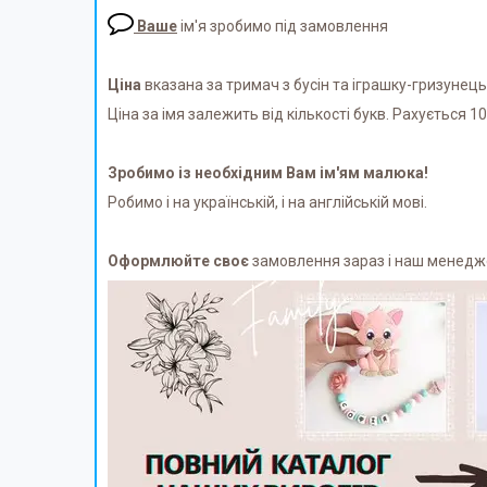
Ваше
ім'я зробимо під замовлення
Ціна
вказана за тримач з бусін та іграшку-гризунець
Ціна за імя залежить від кількості букв. Рахується 10г
Зробимо із необхідним Вам ім'ям малюка!
Робимо і на українській, і на англійській мові.
Оформлюйте своє
замовлення зараз і наш менеджер