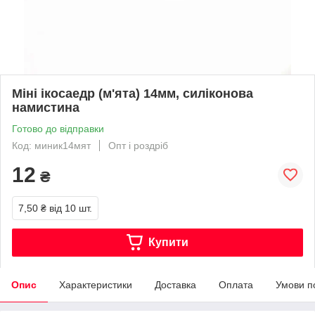
Міні ікосаедр (м'ята) 14мм, силіконова
намистина
Готово до відправки
Код: миник14мят
Опт і роздріб
12
₴
7,50 ₴
від 10 шт.
Купити
Опис
Характеристики
Доставка
Оплата
Умови п