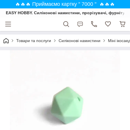
🔥🔥🔥 Приймаємо картку " 7000 " 🔥🔥🔥
EASY HOBBY. Силіконові намистини, прорізувачі, фурнітура
Товари та послуги
Силіконові намистини
Міні ікоса