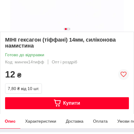
МІНІ гексагон (тіффані) 14мм, силіконова
намистина
Готово до відправки
Код: мингек14тифф
Опт і роздріб
12
₴
7,80 ₴
від 10 шт.
Купити
Опис
Характеристики
Доставка
Оплата
Умови п