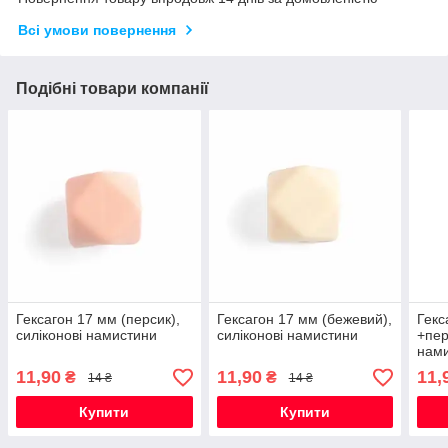
Всі умови повернення
Подібні товари компанії
Гексагон 17 мм (персик),
Гексагон 17 мм (бежевий),
Гекс
силіконові намистини
силіконові намистини
+пер
нам
11,90
11,90
11,
₴
₴
14 ₴
14 ₴
Купити
Купити