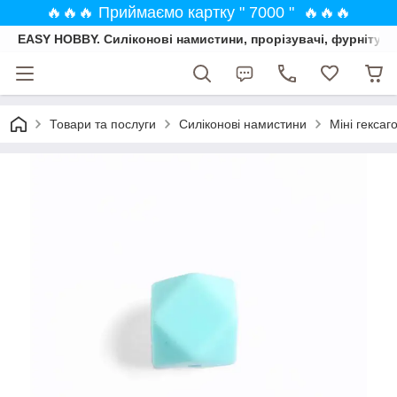
🔥🔥🔥 Приймаємо картку " 7000 " 🔥🔥🔥
EASY HOBBY. Силіконові намистини, прорізувачі, фурнітура
Товари та послуги
Силіконові намистини
Міні гекса