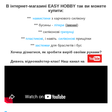
В інтернет-магазині EASY HOBBY так ви можете
купити:
***
намистини
з харчового силікону
*** бусины -
літери
(
іменні
)
*** силіконові
гризунці
***
пластикові
, і навіть
силіконові
прищіпки
***
застежки
для браслетів і бус
Хочеш дізнатися, як зробити виріб своїми руками?
Дивись відеомайстер-клас! Наш канал на