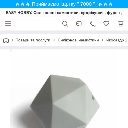
🔥🔥🔥 Приймаємо картку " 7000 " 🔥🔥🔥
EASY HOBBY. Силіконові намистини, прорізувачі, фурнітура
Товари та послуги
Силіконові намистини
Икосаэдр 2