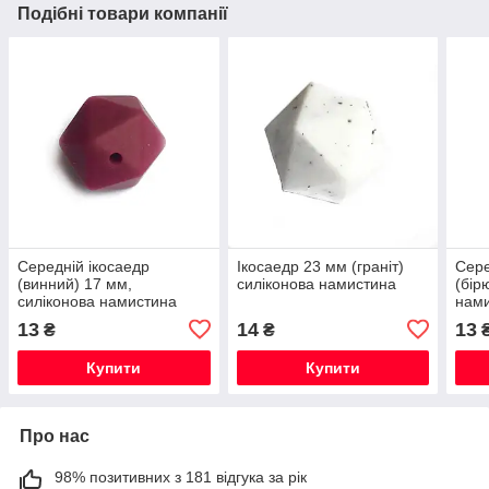
Подібні товари компанії
Середній ікосаедр
Ікосаедр 23 мм (граніт)
Сере
(винний) 17 мм,
силіконова намистина
(бір
силіконова намистина
нам
13
14
13
₴
₴
Купити
Купити
Про нас
98% позитивних з 181 відгука за рік