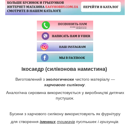
Ікосаедр (силіконова намистина)
Виготовлений з
экологически
чистого матеріалу —
харчового силікону
.
Аналогічна сировина використовується у виробництві дитячих
пустушок.
Бусини з харчового силікону використовують як фурнітуру
для створення
іменних
тримачів
пустышек
і гризунців
.