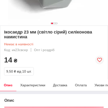
Ікосаедр 23 мм (світло сірий) силіконова
намистина
Немає в наявності
Код: ик23свсер
Опт і роздріб
14
₴
9,50 ₴
від 10 шт.
Опис
Характеристики
Доставка
Оплата
Умови п
Опис