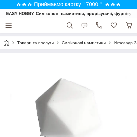
🔥🔥🔥 Приймаємо картку " 7000 " 🔥🔥🔥
EASY HOBBY. Силіконові намистини, прорізувачі, фурнітура
Товари та послуги
Силіконові намистини
Икосаэдр 2