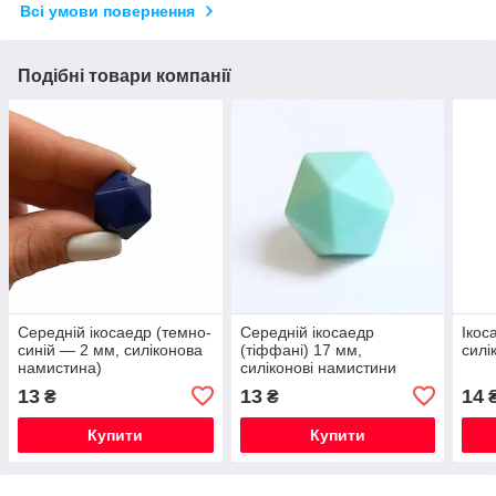
Всі умови повернення
Подібні товари компанії
Середній ікосаедр (темно-
Середній ікосаедр
Ікос
синій — 2 мм, силіконова
(тіффані) 17 мм,
силі
намистина)
силіконові намистини
13
13
14
₴
₴
Купити
Купити