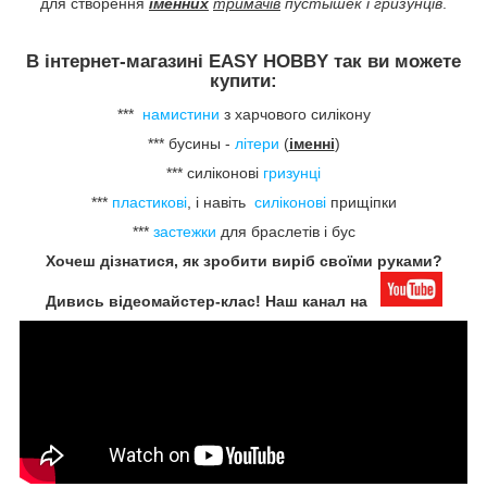
для створення
іменних
тримачів
пустышек
і гризунців
.
В інтернет-магазині EASY HOBBY так ви можете
купити:
***
намистини
з харчового силікону
*** бусины -
літери
(
іменні
)
*** силіконові
гризунці
***
пластикові
, і навіть
силіконові
прищіпки
***
застежки
для браслетів і бус
Хочеш дізнатися, як зробити виріб своїми руками?
Дивись відеомайстер-клас! Наш канал на