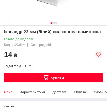
Ікосаедр 23 мм (білий) силіконова намистина
Готово до відправки
Код: ик23бел
Опт і роздріб
14
₴
9,50 ₴
від 10 шт.
Купити
Опис
Характеристики
Доставка
Оплата
Умови п