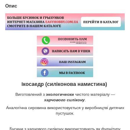
Опис
Ікосаедр (силіконова намистина)
Виготовлений з
экологически
чистого матеріалу —
харчового силікону
.
Аналогічна сировина використовується у виробництві дитячих
пустушок.
Бусини з харчового силікону використовують як фурнітуру