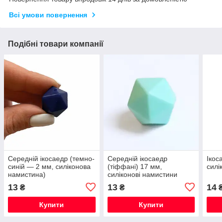
Всі умови повернення
Подібні товари компанії
Середній ікосаедр (темно-
Середній ікосаедр
Ікос
синій — 2 мм, силіконова
(тіффані) 17 мм,
силі
намистина)
силіконові намистини
13
13
14
₴
₴
Купити
Купити