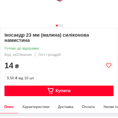
Ікосаедр 23 мм (малина) силіконова
намистина
Готово до відправки
Код: ик23малин
Опт і роздріб
14
₴
9,50 ₴
від 10 шт.
Купити
Опис
Характеристики
Доставка
Оплата
Умови п