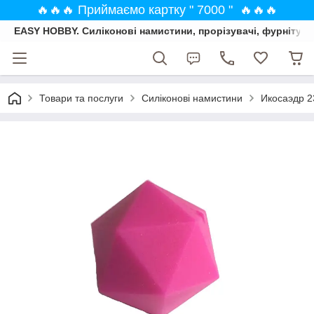
🔥🔥🔥 Приймаємо картку " 7000 " 🔥🔥🔥
EASY HOBBY. Силіконові намистини, прорізувачі, фурнітура
Товари та послуги
Силіконові намистини
Икосаэдр 2