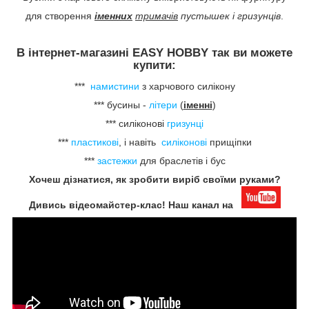
для створення
іменних
тримачів
пустышек
і гризунців
.
В інтернет-магазині EASY HOBBY так ви можете
купити:
***
намистини
з харчового силікону
*** бусины -
літери
(
іменні
)
*** силіконові
гризунці
***
пластикові
, і навіть
силіконові
прищіпки
***
застежки
для браслетів і бус
Хочеш дізнатися, як зробити виріб своїми руками?
Дивись відеомайстер-клас! Наш канал на