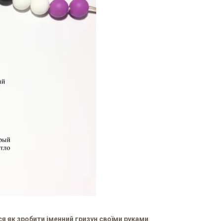
 як зробити іменний гризун своїми руками