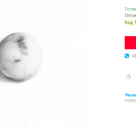
Готов
Оптом
Код:
+3
повер