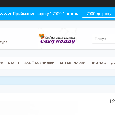
🔥🔥🔥 Приймаємо картку " 7000 " 🔥🔥🔥
7000 до року
тура.
И!
СТАТТІ
АКЦІЇ ТА ЗНИЖКИ
ОПТОВІ УМОВИ
ПРО НАС
Д
12