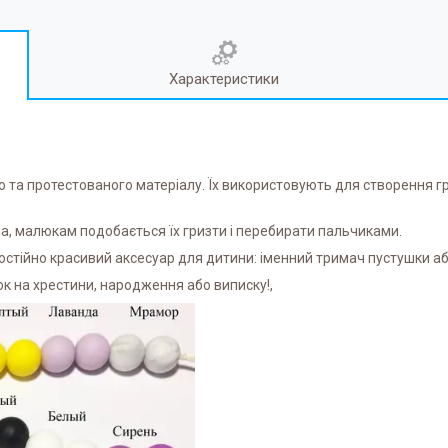
Характеристики
о та протестованого матеріалу. Їх використовують для створення гр
на, малюкам подобається їх гризти і перебирати пальчиками.
стійно красивий аксесуар для дитини: іменний тримач пустушки аб
ок на хрестини, народження або виписку!,