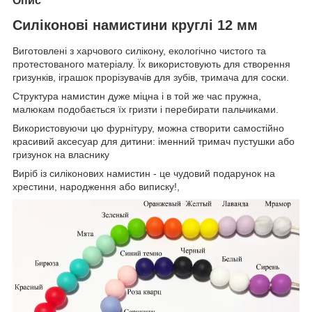
Опис
Силіконові намистини круглі 12 мм
Виготовлені з харчового силікону, екологічно чистого та
протестованого матеріалу. Їх використовують для створення
гризунків, іграшок прорізувачів для зубів, тримача для соски.
Структура намистин дуже міцна і в той же час пружна,
малюкам подобається їх гризти і перебирати пальчиками.
Використовуючи цю фурнітуру, можна створити самостійно
красивий аксесуар для дитини: іменний тримач пустушки або
гризунок на власнику
Виріб із силіконових намистин - це чудовий подарунок на
хрестини, народження або виписку!,