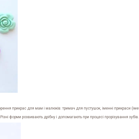
ення прикрас для мам і малюків: тримач для пустушок, іменні прикраси (іме
 Різні форми розвивають дрібну і допомагають при процесі прорізування зубів.