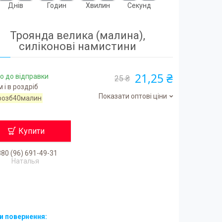
Днів
Годин
Хвилин
Секунд
Троянда велика (малина),
силіконові намистини
21,25 ₴
о до відправки
25 ₴
 і в роздріб
Показати оптові ціни
розб40малин
Купити
80 (96) 691-49-31
Наталья