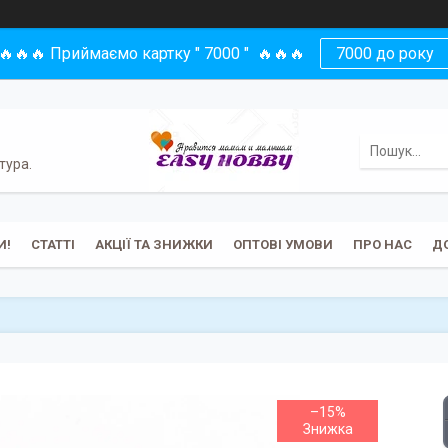
🔥🔥🔥 Приймаємо картку " 7000 " 🔥🔥🔥
7000 до року
тура.
И!
СТАТТІ
АКЦІЇ ТА ЗНИЖКИ
ОПТОВІ УМОВИ
ПРО НАС
Д
–15%