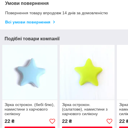
Умови повернення
Повернення товару впродовж 14 днів за домовленістю
Всі умови повернення
Подібні товари компанії
Зірка острокон. (бебі блю),
Зірка острокон.
Зірк
намистини з харчового
(салатове), намистини з
нами
силікону
харчового силікону
силі
22
22
22
₴
₴