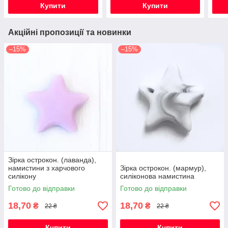
Купити
Купити
Акційні пропозиції та новинки
–15%
–15%
Зірка острокон. (лаванда),
намистини з харчового
Зірка острокон. (мармур),
силікону
силіконова намистина
Готово до відправки
Готово до відправки
18,70
18,70
₴
₴
22 ₴
22 ₴
Купити
Купити