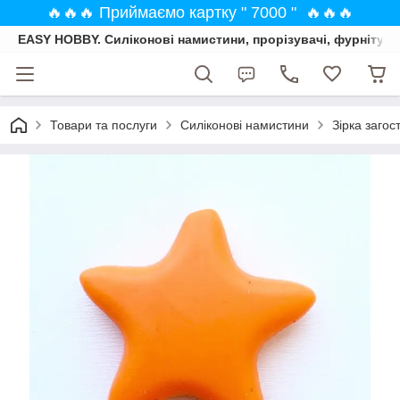
🔥🔥🔥 Приймаємо картку " 7000 " 🔥🔥🔥
EASY HOBBY. Силіконові намистини, прорізувачі, фурнітура
Товари та послуги
Силіконові намистини
Зірка заго