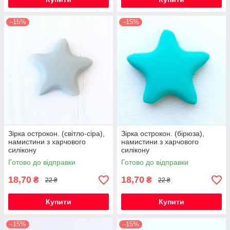
–15%
–15%
Зірка острокон. (світло-сіра),
Зірка острокон. (бірюза),
намистини з харчового
намистини з харчового
силікону
силікону
Готово до відправки
Готово до відправки
18,70
18,70
₴
₴
22 ₴
22 ₴
Купити
Купити
–15%
–15%