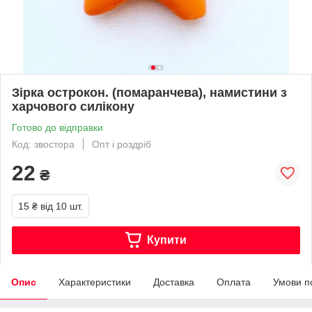
Зірка острокон. (помаранчева), намистини з
харчового силікону
Готово до відправки
Код: звостора
Опт і роздріб
22
₴
15 ₴
від 10 шт.
Купити
Опис
Характеристики
Доставка
Оплата
Умови п