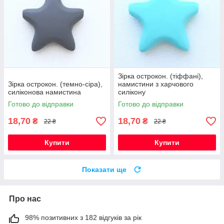
Зірка острокон. (тіффані),
Зірка острокон. (темно-сіра),
намистини з харчового
силіконова намистина
силікону
Готово до відправки
Готово до відправки
18,70
18,70
₴
₴
22 ₴
22 ₴
Купити
Купити
Показати ще
Про нас
98% позитивних з 182 відгуків за рік