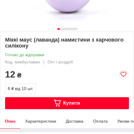
Міккі маус (лаванда) намистини з харчового
силікону
Готово до відправки
Код: микбуславан
Опт і роздріб
12
₴
8 ₴
від 10 шт.
Купити
Опис
Характеристики
Доставка
Оплата
Умови п