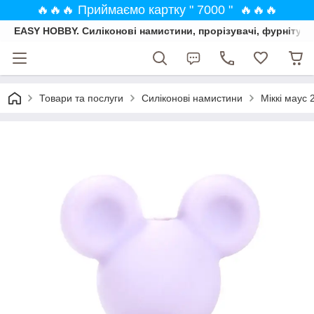
🔥🔥🔥 Приймаємо картку " 7000 " 🔥🔥🔥
EASY HOBBY. Силіконові намистини, прорізувачі, фурнітура
Товари та послуги
Силіконові намистини
Міккі маус