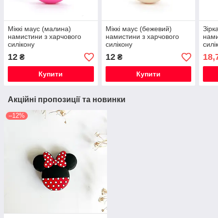
Міккі маус (малина)
Міккі маус (бежевий)
Зірк
намистини з харчового
намистини з харчового
нами
силікону
силікону
силі
12
12
18,
₴
₴
Купити
Купити
Акційні пропозиції та новинки
–12%