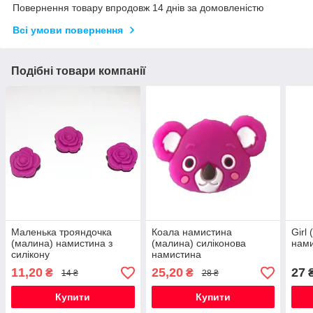
Повернення товару впродовж 14 днів за домовленістю
Всі умови повернення
Подібні товари компанії
Маленька трояндочка
Коала намистина
Girl
(малина) намистина з
(малина) силіконова
нам
силікону
намистина
11,20
25,20
27
₴
₴
14 ₴
28 ₴
Купити
Купити