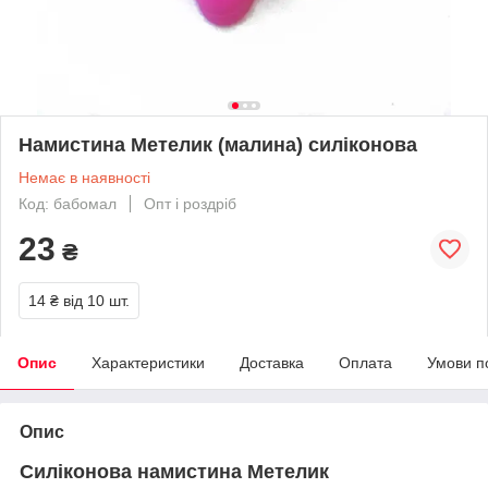
Намистина Метелик (малина) силіконова
Немає в наявності
Код: бабомал
Опт і роздріб
23
₴
14 ₴
від 10 шт.
Опис
Характеристики
Доставка
Оплата
Умови п
Опис
Силіконова намистина Метелик