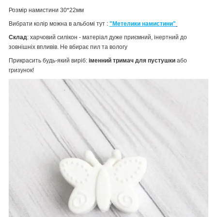
Розмір намистини 30*22мм
Вибрати колір можна в альбомі тут :
"Метелики намистини"
Склад
: харчовий силікон - матеріал дуже приємний, інертний до
зовнішніх впливів. Не вбирає пил та вологу
Прикрасить будь-який виріб:
іменний тримач для пустушки
або
гризунок!