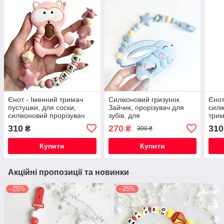
Єнот - Іменний тримач
Силіконовий гризунок
Єнот
пустушки, для соски,
Зайчик, прорізувач для
силі
силіконовий прорізувач
зубів, для
трим
для зубів
новонародженого, тримач
прор
310
270
310
₴
₴
300 ₴
пустушки
Купити
Купити
Акційні пропозиції та новинки
–25%
–25%