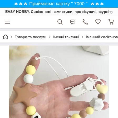
🔥🔥🔥 Приймаємо картку " 7000 " 🔥🔥🔥
EASY HOBBY. Силіконові намистини, прорізувачі, фурнітура
Товари та послуги
Іменні гризунці
Іменний силіконо