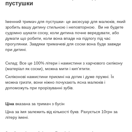
пустушки
Іменний тримач для пустушки- це аксесуар для малюків, який
зробить вашу дитину стильною і неповторною. Ви не будете
судомно шукати соску, коли дитина почне вередувати, або
думати що робити, коли вона впаде на підлогу під час
прогулянки. Завдяки тримачеві для соски вона буде завжди
при дитині.
Склад: Все це 100% літери і намистини з харчового силікону
(матеріал як соски), можна мити і кип'ятити.
Силіконові намистини приємні на дотик і дуже пружні. Їх
можна гризти, вони ніжно почухають ясна малюків і
допоможуть при прорізуванні зубів.
Ціна
вказана за тримач з бусін
Ціна за імя залежить від кількості букв. Рахується 10грн за
літеру імені.