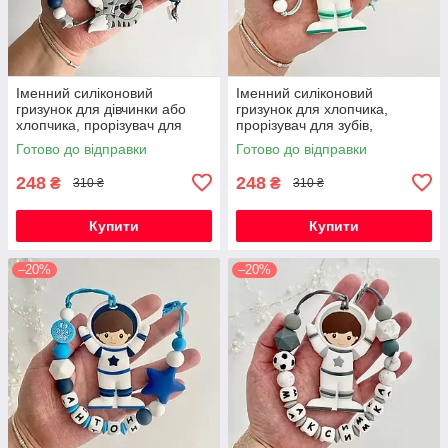
Іменний силіконовий
Іменний силіконовий
гризунок для дівчинки або
гризунок для хлопчика,
хлопчика, прорізувач для
прорізувач для зубів,
зубів, котик Фелікс (сірий)
Космонавт (м'ята)
Готово до відправки
Готово до відправки
248
248
₴
₴
310 ₴
310 ₴
Купити
Купити
–20%
–20%