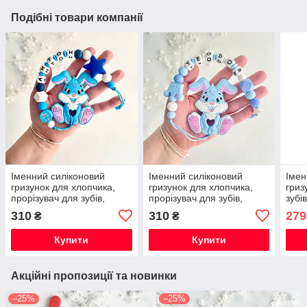
Подібні товари компанії
Іменний силіконовий
Іменний силіконовий
Імен
гризунок для хлопчика,
гризунок для хлопчика,
гриз
прорізувач для зубів,
прорізувач для зубів,
зубі
Зайчик Банні (блакитний)
Зайчик Банні (бебі блю)
хлоп
310
310
279
₴
₴
Купити
Купити
Акційні пропозиції та новинки
–25%
–25%