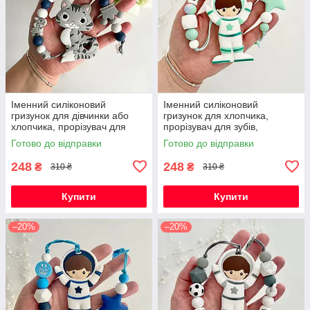
Іменний силіконовий
Іменний силіконовий
гризунок для дівчинки або
гризунок для хлопчика,
хлопчика, прорізувач для
прорізувач для зубів,
зубів, котик Фелікс (сірий)
Космонавт (м'ята)
Готово до відправки
Готово до відправки
248
248
₴
₴
310 ₴
310 ₴
Купити
Купити
–20%
–20%