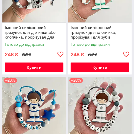
Іменний силіконовий
Іменний силіконовий
гризунок для дівчинки або
гризунок для хлопчика,
хлопчика, прорізувач для
прорізувач для зубів,
зубів, котик Фелікс (сірий)
Космонавт (м'ята)
Готово до відправки
Готово до відправки
248
248
₴
₴
310 ₴
310 ₴
Купити
Купити
–20%
–20%