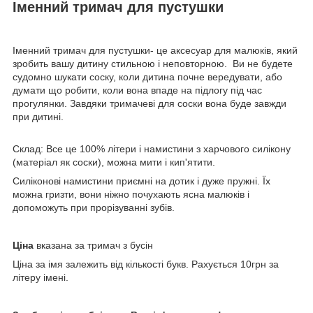
Іменний тримач для пустушки
Іменний тримач для пустушки- це аксесуар для малюків, який
зробить вашу дитину стильною і неповторною. Ви не будете
судомно шукати соску, коли дитина почне вередувати, або
думати що робити, коли вона впаде на підлогу під час
прогулянки. Завдяки тримачеві для соски вона буде завжди
при дитині.
Склад: Все це 100% літери і намистини з харчового силікону
(матеріал як соски), можна мити і кип'ятити.
Силіконові намистини приємні на дотик і дуже пружні. Їх
можна гризти, вони ніжно почухають ясна малюків і
допоможуть при прорізуванні зубів.
Ціна
вказана за тримач з бусін
Ціна за імя залежить від кількості букв. Рахується 10грн за
літеру імені.