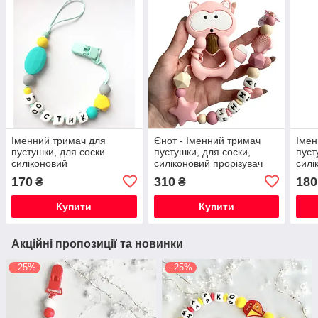
Іменний тримач для
Єнот - Іменний тримач
Імен
пустушки, для соски
пустушки, для соски,
пуст
силіконовий
силіконовий прорізувач
силі
для зубів
170
310
180
₴
₴
Купити
Купити
Акційні пропозиції та новинки
–25%
–25%