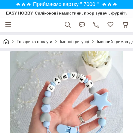
🔥🔥🔥 Приймаємо картку " 7000 " 🔥🔥🔥
EASY HOBBY. Силіконові намистини, прорізувачі, фурнітура
Товари та послуги
Іменні гризунці
Іменний тримач дл