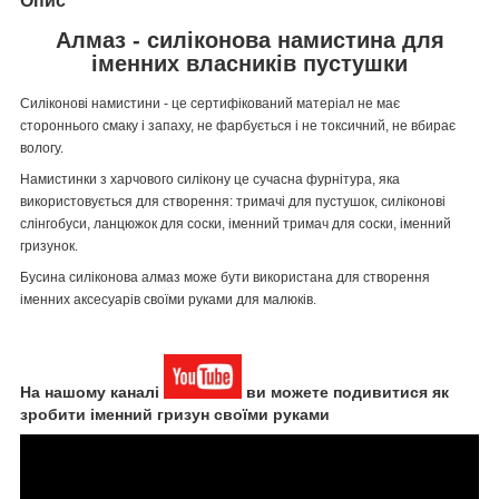
Опис
Алмаз - силіконова намистина для
іменних власників пустушки
Силіконові намистини - це сертифікований матеріал не має
стороннього смаку і запаху, не фарбується і не токсичний, не вбирає
вологу.
Намистинки з харчового силікону це сучасна фурнітура, яка
використовується для створення: тримачі для пустушок, силіконові
слінгобуси, ланцюжок для соски, іменний тримач для соски, іменний
гризунок.
Бусина силіконова алмаз може бути використана для створення
іменних аксесуарів своїми руками для малюків.
На нашому каналі
ви можете подивитися як
зробити іменний гризун своїми руками