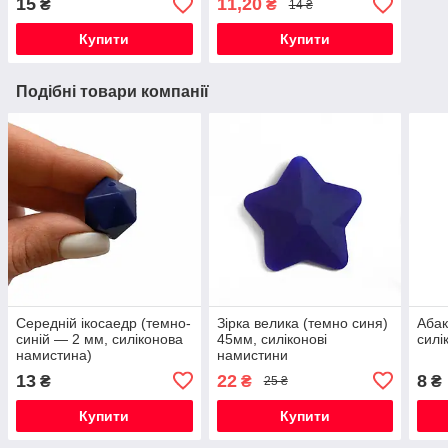
15
11,20
₴
₴
14 ₴
Купити
Купити
Подібні товари компанії
Середній ікосаедр (темно-
Зірка велика (темно синя)
Абак
синій — 2 мм, силіконова
45мм, силіконові
силі
намистина)
намистини
13
22
8
₴
₴
₴
25 ₴
Купити
Купити