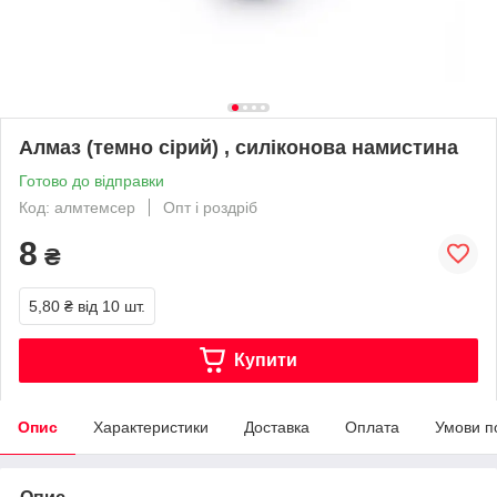
Алмаз (темно сірий) , силіконова намистина
Готово до відправки
Код: алмтемсер
Опт і роздріб
8
₴
5,80 ₴
від 10 шт.
Купити
Опис
Характеристики
Доставка
Оплата
Умови п