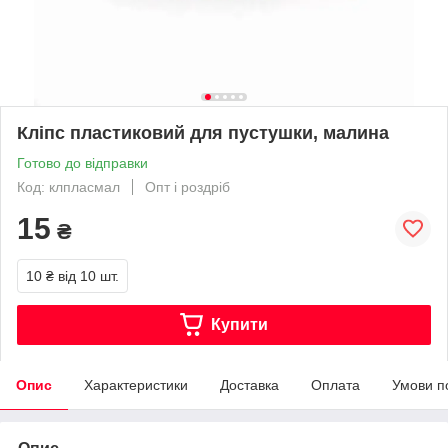
Кліпс пластиковий для пустушки, малина
Готово до відправки
Код: клпласмал
Опт і роздріб
15
₴
10 ₴
від 10 шт.
Купити
Опис
Характеристики
Доставка
Оплата
Умови п