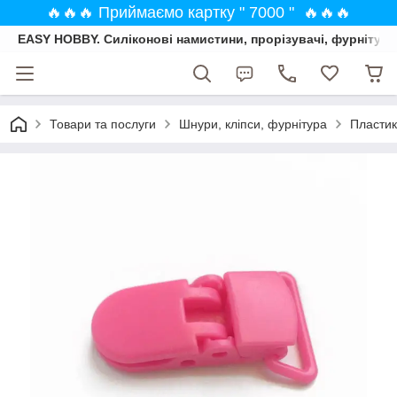
🔥🔥🔥 Приймаємо картку " 7000 " 🔥🔥🔥
EASY HOBBY. Силіконові намистини, прорізувачі, фурнітура
Товари та послуги
Шнури, кліпси, фурнітура
Пласти