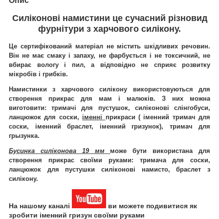
Опис
Силіконові намистини
це сучасний різновид
фурнітури з харчового силікону.
Це
сертифікований
матеріал не містить шкідливих речовин.
Він не має смаку і запаху, не фарбується і не токсичний, не
вбирає вологу і пил, а відповідно не сприяє розвитку
мікробів і грибків.
Намистинки з харчового силікону використовуються для
створення прикрас для мам і малюків. З них можна
виготовити: тримачі для пустушок, силіконові слінгобуси,
ланцюжок для соски,
іменні
прикраси ( іменний тримач для
соски, іменний браслет, іменний гризунок), тримач для
грызунка.
Бусинка силіконова 19 мм
може бути використана для
створення прикрас своїми руками: тримача для соски,
ланцюжок для пустушки силіконові намисто, браслет з
силікону.
На нашому каналі
ви можете подивитися як
зробити іменний гризун своїми руками