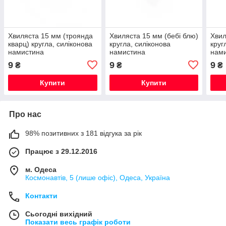
Хвиляста 15 мм (троянда
Хвиляста 15 мм (бебі блю)
Хвил
кварц) кругла, силіконова
кругла, силіконова
круг
намистина
намистина
нам
9
9
9
₴
₴
₴
Купити
Купити
Про нас
98% позитивних з 181 відгука за рік
Працює з 29.12.2016
м. Одеса
Космонавтів, 5 (лише офіс), Одеса, Україна
Контакти
Сьогодні вихідний
Показати весь графік роботи