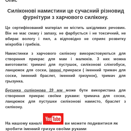
Опис
Силіконові намистини
це сучасний різновид
фурнітури з харчового силікону.
Це
сертифікований
матеріал не містить шкідливих речовин.
Він не має смаку і запаху, не фарбується і не токсичний, не
вбирає вологу і пил, а відповідно не сприяє розвитку
мікробів і грибків.
Намистинки з харчового силікону використовуються для
створення прикрас для мам і малюків. З них можна
виготовити: тримачі для пустушок, силіконові слінгобуси,
ланцюжок для соски,
іменні
прикраси ( іменний тримач для
соски, іменний браслет, іменний гризунок), тримач для
грызунка.
Бусинка силіконова 19 мм
може бути використана для
створення прикрас своїми руками: тримача для соски,
ланцюжок для пустушки силіконові намисто, браслет з
силікону.
На нашому каналі
ви можете подивитися як
зробити іменний гризун своїми руками