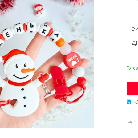
с
д
Готов
+3