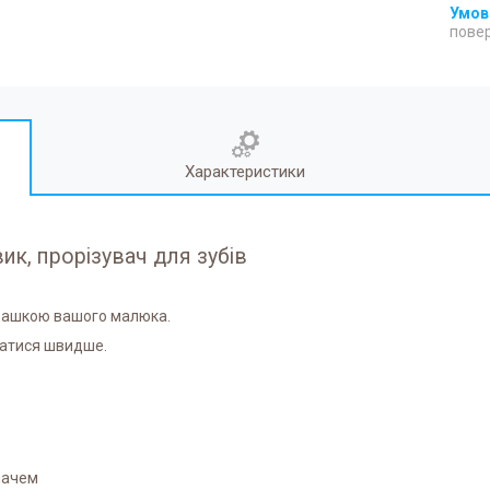
повер
Характеристики
ик, прорізувач для зубів
грашкою вашого малюка.
затися швидше.
мачем