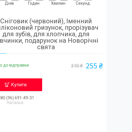
Днів
Годин
Хвилин
Секунд
Сніговик (червоний), Іменний
иліконовий гризунок, прорізувач
для зубів, для хлопчика, для
івчинки, подарунок на Новорічні
свята
255 ₴
о до відправки
310 ₴
Купити
80 (96) 691-49-31
Наталья