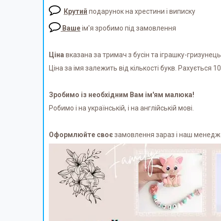
Крутий
подарунок на хрестини і виписку
Ваше
ім'я зробимо під замовлення
Ціна
вказана за тримач з бусін та іграшку-гризунець
Ціна за імя залежить від кількості букв. Рахується 10г
Зробимо із необхідним Вам ім'ям малюка!
Робимо і на українській, і на англійській мові.
Оформлюйте своє
замовлення зараз і наш менеджер