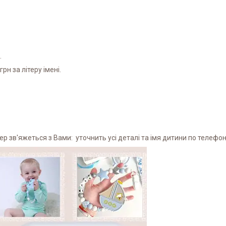
.
рн за літеру імені.
 зв'яжеться з Вами: уточнить усі деталі та імя дитини по телефону 