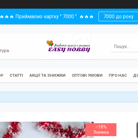
🔥🔥🔥 Приймаємо картку " 7000 " 🔥🔥🔥
7000 до року
тура.
И!
СТАТТІ
АКЦІЇ ТА ЗНИЖКИ
ОПТОВІ УМОВИ
ПРО НАС
Д
–18%