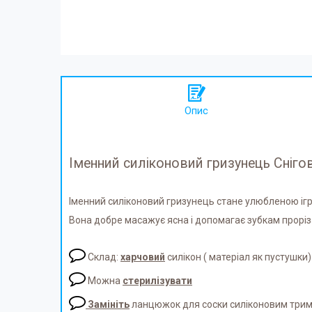
Опис
Іменний силіконовий гризунець Снігов
Іменний силіконовий гризунець стане улюбленою і
Вона добре масажує ясна і допомагає зубкам прорі
Склад:
харчовий
силікон ( матеріал як пустушки)
Можна
стерилізувати
Замініть
ланцюжок для соски силіконовим три