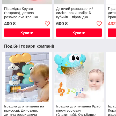
Пірамідка Кругла
Дитячий розвиваючий
Піра
(яскрава), дитяча
силіконовий набір: 6
дитя
розвиваюча іграшка
кубиків + пірамідка
ігра
сенсорна
єдиноріг, іграшка на рік, на
400
600
432
₴
₴
хрестини
Купити
Купити
Подібні товари компанії
Іграшка для купання на
Іграшка для купання Краб
Ігра
присосці, Динозавр,
піноутворювач
Кора
дитяча розвиваюча
(блакитний), бульбашки
віде