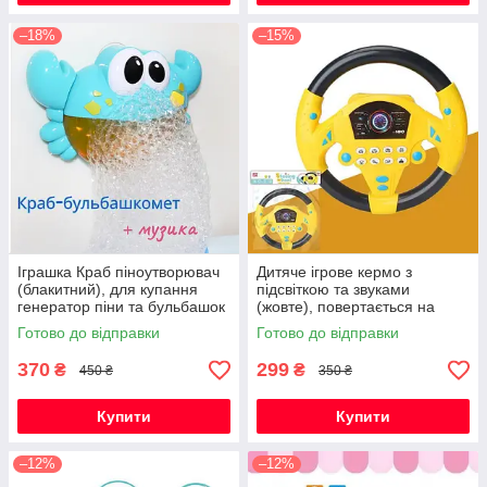
–18%
–15%
Іграшка Краб піноутворювач
Дитяче ігрове кермо з
(блакитний), для купання
підсвіткою та звуками
генератор піни та бульбашок
(жовте), повертається на
з музикою на присосці
360°, інтерактивна
Готово до відправки
Готово до відправки
розвиваюча іграшка
370
299
₴
₴
450 ₴
350 ₴
Купити
Купити
–12%
–12%