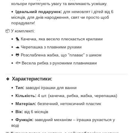
кольори притягують увагу та викликають усмішку.
Ідеальний подарунок:
для немовлят і дітей від 6
місяців, для днів народження, свят чи просто щоб
порадувати!
📦 У комплекті:
🐤 Качечка, яка весело плескається крилами
🐢 Черепашка з плавними рухами
🐸 Розслаблена жабка, що "плаває" з шиком
🐟 Весела рибка з рухомими плавниками
🔹 Характеристики:
Тип:
заводні іграшки для ванни
Кількість:
4 шт. (качечка, рибка, жабка, черепашка)
Матеріал:
безпечний, нетоксичний пластик
Вік:
від 6 місяців
Функція:
заводний механізм – іграшка рухається у
воді