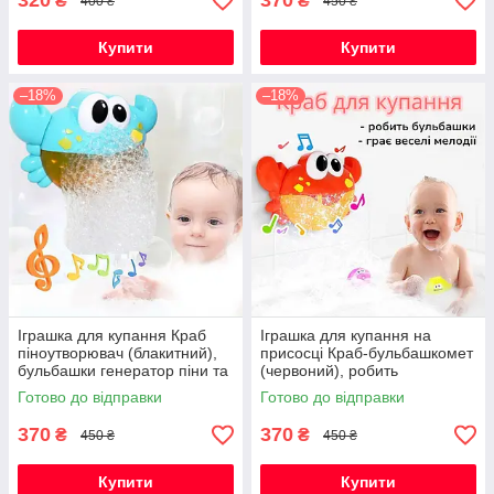
320
370
₴
₴
400 ₴
450 ₴
Купити
Купити
–18%
–18%
Іграшка для купання Краб
Іграшка для купання на
піноутворювач (блакитний),
присосці Краб-бульбашкомет
бульбашки генератор піни та
(червоний), робить
бульбашок з музикою на
бульбашки та грає веселі
Готово до відправки
Готово до відправки
присосці
мелодії
370
370
₴
₴
450 ₴
450 ₴
Купити
Купити