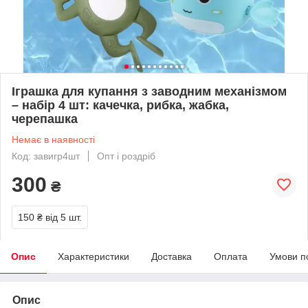
Іграшка для купання з заводним механізмом
– набір 4 шт: качечка, рибка, жабка,
черепашка
Немає в наявності
Код: завигр4шт
Опт і роздріб
300
₴
150 ₴
від 5 шт.
Опис
Характеристики
Доставка
Оплата
Умови п
Опис