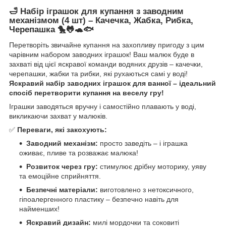
🛁 Набір іграшок для купання з заводним
механізмом (4 шт) – Качечка, Жабка, Рибка,
Черепашка 🐤🐸🐢🐟
Перетворіть звичайне купання на захопливу пригоду з цим
чарівним набором заводних іграшок! Ваш малюк буде в
захваті від цієї яскравої команди водяних друзів – качечки,
черепашки, жабки та рибки, які рухаються самі у воді!
Яскравий набір заводних іграшок для ванної – ідеальний
спосіб перетворити купання на веселу гру!
Іграшки заводяться вручну і самостійно плавають у воді,
викликаючи захват у малюків.
✅
Переваги, які закохують:
Заводний механізм:
просто заведіть – і іграшка
оживає, пливе та розважає малюка!
Розвиток через гру:
стимулює дрібну моторику, уяву
та емоційне сприйняття.
Безпечні матеріали:
виготовлено з нетоксичного,
гіпоалергенного пластику – безпечно навіть для
найменших!
Яскравий дизайн:
милі мордочки та соковиті