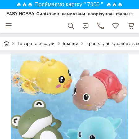
🔥🔥🔥 Приймаємо картку " 7000 " 🔥🔥🔥
EASY HOBBY. Силіконові намистини, прорізувачі, фурнітура
Товари та послуги
Іграшки
Іграшка для купання з за