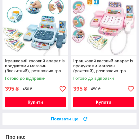
Іграшковий касовий апарат із
Іграшковий касовий апарат із
продуктами магазин
продуктами магазин
(блакитний), розиваюча гра
(рожевий), розиваюча гра
каса для дітей, подарунок
каса для дітей, подарунок
Готово до відправки
Готово до відправки
для малюка
для дівчинки
395
395
₴
₴
450 ₴
450 ₴
Купити
Купити
Показати ще
Про нас