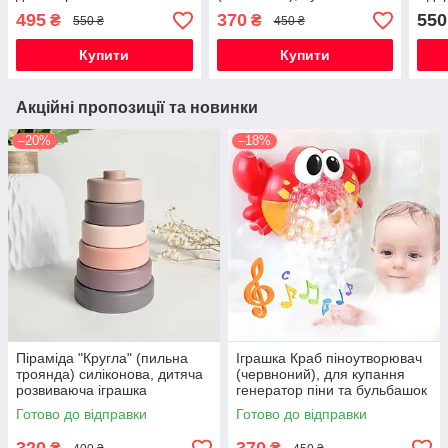
іграшка для ванної
генератор піни та
8+1 
495
370
550
₴
₴
550 ₴
450 ₴
бульбашок з музикою на
дитя
присосці
Купити
Купити
Акційні пропозиції та новинки
–20%
–18%
Піраміда "Кругла" (пильна
Іграшка Краб піноутворювач
троянда) силіконова, дитяча
(червноний), для купання
розвиваюча іграшка
генератор піни та бульбашок
сенсорна
з музикою на присосці
Готово до відправки
Готово до відправки